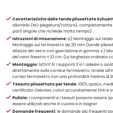
Caratteristiche delle tende plissettate Schuet
alluminio (NO piegatura/rottura), completamente a
parti singole che richiede molto tempo)
Istruzioni di misurazione:
a) Montaggio sul telaio:
Montaggio sul fermavetro da 20 mm (tende plissett
altezza del vetro con guarnizione in gomma; c) Mont
del vano finestra + 10 cm. (La larghezza ordinata co
Montaggio:
NOVITÀ! I supporti 2 in 1 adesivi o av
direttamente sulla cornice fermavetro. Grazie all’inge
cornici fermavetro con una profondità minima di 20
Tessuto plissettato per tende:
100% opaco, media
certificato Oekotex, colori accuratamente tinti e sv
Pulizia:
I componenti e i tessuti possono essere spa
essere utilizzati anche in cucina e in bagno!
Domande frequenti:
le domande più frequenti son