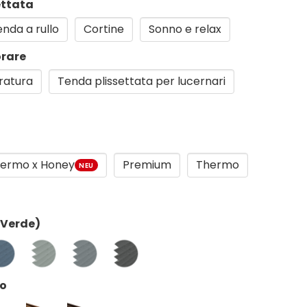
ettata
nda a rullo
Cortine
Sonno e relax
orare
ratura
Tenda plissettata per lucernari
ermo x Honey
Premium
Thermo
NEU
(Verde)
co