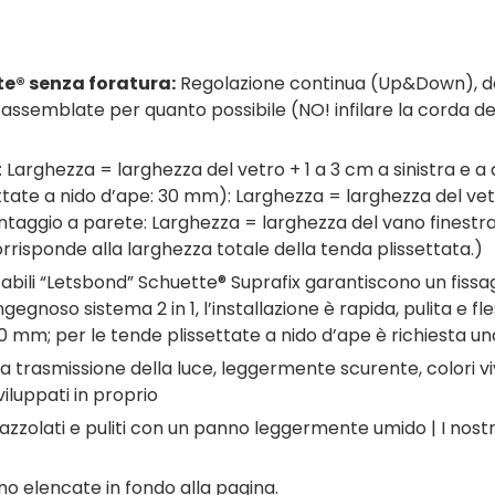
te® senza foratura:
Regolazione continua (Up&Down), dopp
ssemblate per quanto possibile (NO! infilare la corda de
 Larghezza = larghezza del vetro + 1 a 3 cm a sinistra e a
ate a nido d’ape: 30 mm): Larghezza = larghezza del vet
aggio a parete: Larghezza = larghezza del vano finestra +
rrisponde alla larghezza totale della tenda plissettata.)
vitabili “Letsbond” Schuette® Suprafix garantiscono un fiss
gnoso sistema 2 in 1, l’installazione è rapida, pulita e fle
 mm; per le tende plissettate a nido d’ape è richiesta u
 trasmissione della luce, leggermente scurente, colori v
iluppati in proprio
zzolati e puliti con un panno leggermente umido | I nostri 
o elencate in fondo alla pagina.