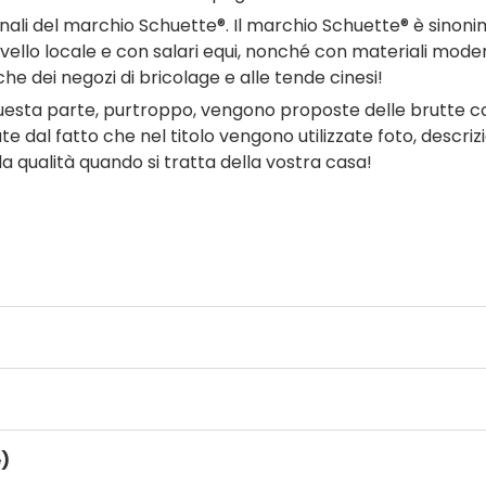
li del marchio Schuette®. Il marchio Schuette® è sinonimo di
a livello locale e con salari equi, nonché con materiali mod
e dei negozi di bricolage e alle tende cinesi!
sta parte, purtroppo, vengono proposte delle brutte con
dal fatto che nel titolo vengono utilizzate foto, descrizio
lla qualità quando si tratta della vostra casa!
)