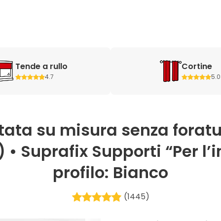
Tende a rullo
Cortine
4.7
5.0
tata su misura senza foratu
• Suprafix Supporti “Per l’i
profilo: Bianco
(1445)