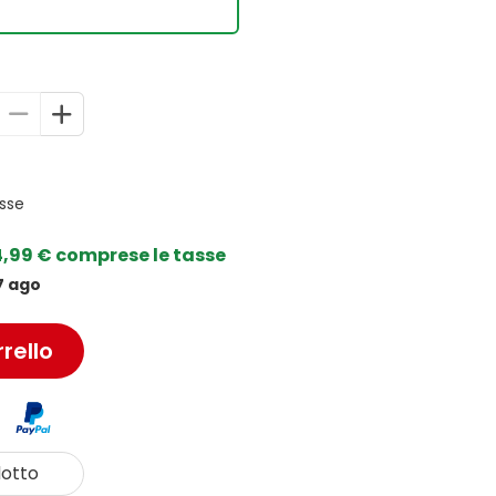
sse
4,99 € comprese le tasse
7 ago
rello
otto