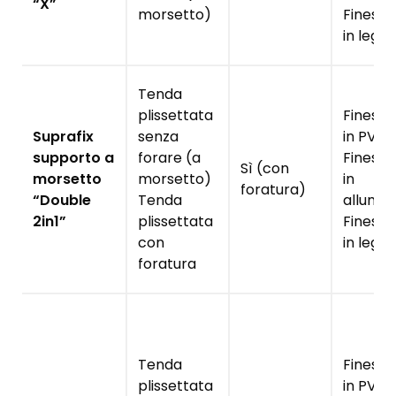
“X”
morsetto)
Finestr
in legn
Tenda
plissettata
Finestr
Suprafix
senza
in PVC
supporto a
forare (a
Finestr
Sì (con
morsetto
morsetto)
in
foratura)
“Double
Tenda
allumin
2in1”
plissettata
Finestr
con
in legn
foratura
Tenda
Finestr
plissettata
in PVC