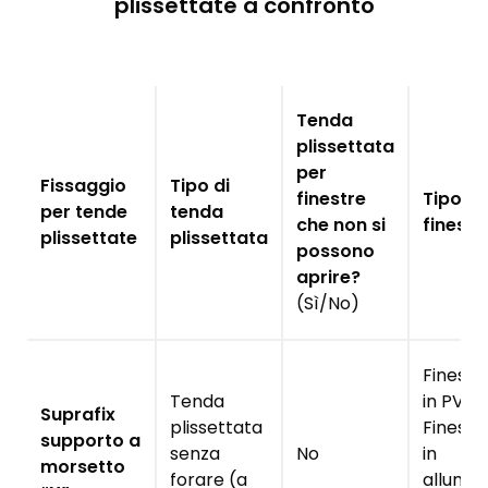
plissettate a confronto
Tenda
plissettata
per
Fissaggio
Tipo di
finestre
Tipo di
per tende
tenda
che non si
finestr
plissettate
plissettata
possono
aprire?
(Sì/No)
Finestr
Tenda
in PVC
Suprafix
plissettata
Finestr
supporto a
senza
No
in
morsetto
forare (a
allumin