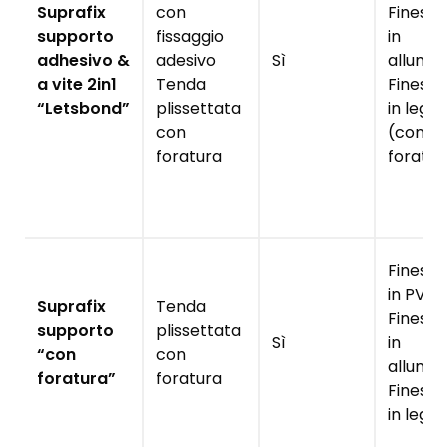
Suprafix
con
Finestr
supporto
fissaggio
in
adhesivo &
adesivo
Sì
allumin
a vite 2in1
Tenda
Finestr
“Letsbond”
plissettata
in legn
con
(con
foratura
foratur
Finestr
in PVC
Suprafix
Tenda
Finestr
supporto
plissettata
Sì
in
“con
con
allumin
foratura”
foratura
Finestr
in legn