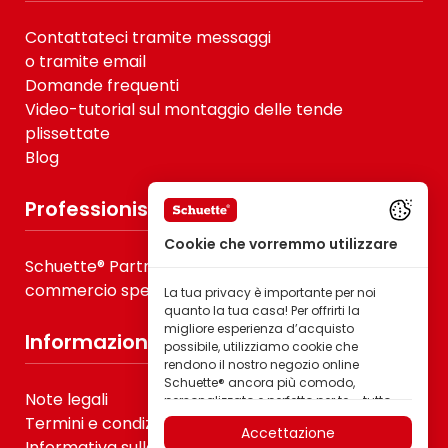
Contattateci tramite messaggi
o tramite email
Domande frequenti
Video-tutorial sul montaggio delle tende
plissettate
Blog
Professionisti
Cookie che vorremmo utilizzare
Schuette® Partner dla B2B, fornitori di servizi e
commercio specializzato
La tua privacy è importante per noi
quanto la tua casa! Per offrirti la
migliore esperienza d’acquisto
Informazioni
possibile, utilizziamo cookie che
rendono il nostro negozio online
Schuette® ancora più comodo,
Note legali
personalizzato e perfetto per te – tutto
per permetterti di scoprire prodotti del
Termini e condizioni generali
Accettazione
marchio Schuette® della migliore
Informativa sulla privacy