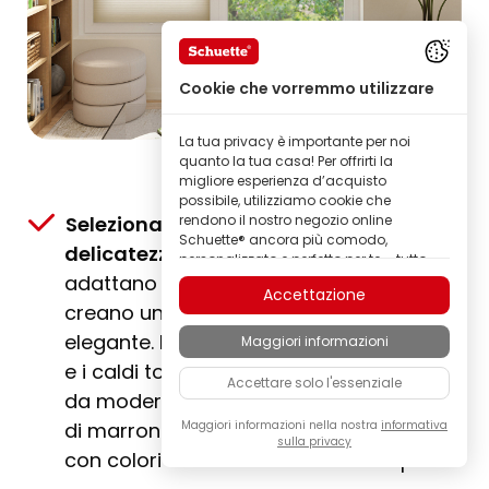
Cookie che vorremmo utilizzare
La tua privacy è importante per noi
quanto la tua casa! Per offrirti la
migliore esperienza d’acquisto
possibile, utilizziamo cookie che
Selezionati con cura e tinti con
rendono il nostro negozio online
Schuette® ancora più comodo,
delicatezza
: colori dei tessuti che si
personalizzato e perfetto per te – tutto
adattano a qualsiasi arredamento e
per permetterti di scoprire prodotti del
Accettazione
marchio Schuette® della migliore
creano una decorazione della finestra
qualità.
elegante. Le luminose tonalità di bianco
Maggiori informazioni
Alcuni di questi cookie sono necessari
per il corretto funzionamento del nostro
e i caldi toni beige sono accompagnati
Accettare solo l'essenziale
negozio Schuette®; altri ci consentono di
da moderni toni di grigio e classici toni
personalizzare i contenuti e gli annunci
in base ai tuoi interessi, oppure di
di marrone, a cui aggiungiamo accenti
Maggiori informazioni nella nostra
informativa
sulla privacy
analizzare in modo completamente
con colori di tendenza dal forte impatto.
anonimo il comportamento dei
visitatori.