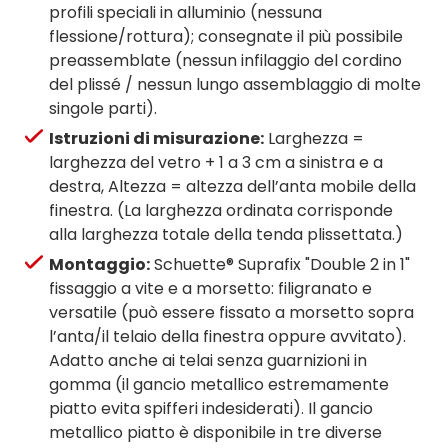
profili speciali in alluminio (nessuna
flessione/rottura); consegnate il più possibile
preassemblate (nessun infilaggio del cordino
del plissé / nessun lungo assemblaggio di molte
singole parti).
Istruzioni di misurazione:
Larghezza =
larghezza del vetro + 1 a 3 cm a sinistra e a
destra, Altezza = altezza dell’anta mobile della
finestra. (La larghezza ordinata corrisponde
alla larghezza totale della tenda plissettata.)
Montaggio:
Schuette® Suprafix "Double 2 in 1"
fissaggio a vite e a morsetto: filigranato e
versatile (può essere fissato a morsetto sopra
l’anta/il telaio della finestra oppure avvitato).
Adatto anche ai telai senza guarnizioni in
gomma (il gancio metallico estremamente
piatto evita spifferi indesiderati). Il gancio
metallico piatto è disponibile in tre diverse