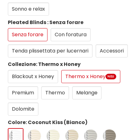
Sonno e relax
Pleated Blinds : Senza forare
Senza forare
Con foratura
Tenda plissettata per lucernari
Accessori
Collezione: Thermo x Honey
Blackout x Honey
Thermo x Honey
NEU
Premium
Thermo
Melange
Dolomite
Colore: Coconut Kiss (Bianco)