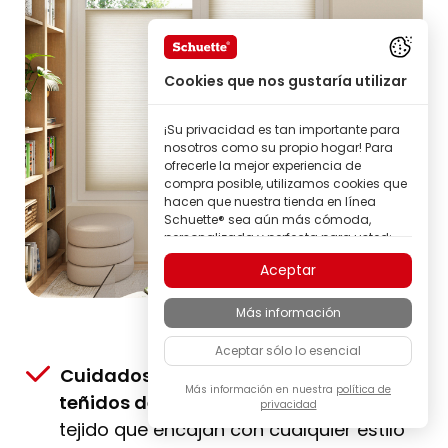
Cookies que nos gustaría utilizar
¡Su privacidad es tan importante para
nosotros como su propio hogar! Para
ofrecerle la mejor experiencia de
compra posible, utilizamos cookies que
hacen que nuestra tienda en línea
Schuette® sea aún más cómoda,
personalizada y perfecta para usted;
todo para que pueda descubrir
Aceptar
productos de la marca Schuette® con
la mejor calidad.
Más información
Algunas de estas cookies son
necesarias para que nuestra tienda
Aceptar sólo lo esencial
Schuette® funcione de forma fiable;
otras nos permiten personalizar los
Cuidadosamente seleccionados &
contenidos y anuncios según sus
Más información en nuestra
política de
teñidos de forma delicada
: colores de
privacidad
intereses, o participar de manera
completamente anónima en el análisis
tejido que encajan con cualquier estilo
del comportamiento de los visitantes.