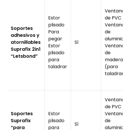
Ventanas
Estor
de PVC
plisado
Ventanas
Soportes
Para
de
adhesivos y
pegar
aluminio
atornillables
Sí
Estor
Ventanas
Suprafix 2in1
plisado
de
“Letsbond”
para
madera
taladrar
(para
taladrar)
Ventanas
de PVC
Soportes
Estor
Ventanas
Suprafix
plisado
de
Sí
“para
para
aluminio