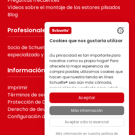
Preguntas frecuentes
Vídeos sobre el montaje de los estores plisados
Blog
Profesionales
Cookies que nos gustaría utilizar
Socio de Schuette® para B2B, comercio
especializado y proveedores de servicios
¡Su privacidad es tan importante para
nosotros como su propio hogar! Para
ofrecerle la mejor experiencia de
Información
compra posible, utilizamos cookies que
hacen que nuestra tienda en línea
Schuette® sea aún más cómoda,
Imprimir
personalizada y perfecta para usted;
todo para que pueda descubrir
Términos de servicio
Aceptar
productos de la marca Schuette® con
Protección de Datos
la mejor calidad.
Derecho de devolución
Más información
Algunas de estas cookies son
Configuración de cookies
necesarias para que nuestra tienda
Aceptar sólo lo esencial
Schuette® funcione de forma fiable;
otras nos permiten personalizar los
contenidos y anuncios según sus
Más información en nuestra
política de