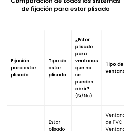
Comparación de todos los sistemas
de fijación para estor plisado
¿Estor
plisado
para
Fijación
Tipo de
ventanas
Tipo de
para estor
estor
que no
ventana
plisado
plisado
se
pueden
abrir?
(Sí/No)
Ventanas
Estor
de PVC
plisado
Ventanas