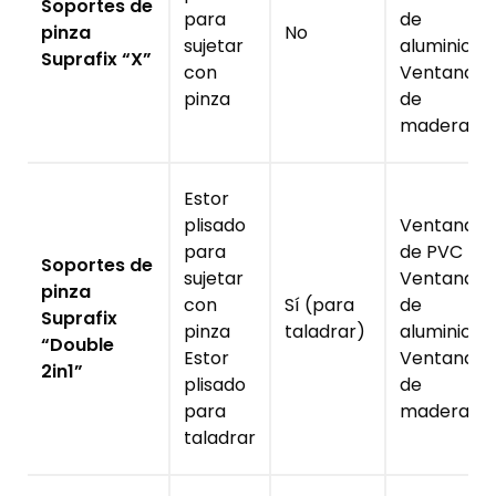
Soportes de
para
de
pinza
No
sujetar
aluminio
Suprafix “X”
con
Ventanas
pinza
de
madera
Estor
plisado
Ventanas
para
de PVC
Soportes de
sujetar
Ventanas
pinza
con
Sí (para
de
Suprafix
pinza
taladrar)
aluminio
“Double
Estor
Ventanas
2in1”
plisado
de
para
madera
taladrar