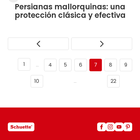
Persianas mallorquinas: una
protección clásica y efectiva
1
…
4
5
6
7
8
9
10
…
22