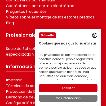
Contáctenos por mensaje
Contáctenos por correo electrónico
Preguntas frecuentes
Vídeos sobre el montaje de los estores plisados
Blog
Profesionales
Cookies que nos gustaría utilizar
Socio de Schuette® para B2B, comercio
especializado y proveedores de servicios
¡Su privacidad es tan importante para
nosotros como su propio hogar! Para
ofrecerle la mejor experiencia de
Información
compra posible, utilizamos cookies que
hacen que nuestra tienda en línea
Schuette® sea aún más cómoda,
Imprimir
personalizada y perfecta para usted;
todo para que pueda descubrir
Términos de servicio
Aceptar
productos de la marca Schuette® con
Protección de Datos
la mejor calidad.
Derecho de devolución
Más información
Algunas de estas cookies son
Configuración de cookies
necesarias para que nuestra tienda