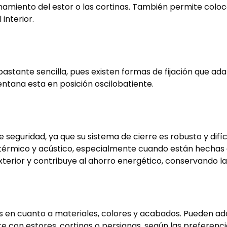
ionamiento del estor o las cortinas. También permite col
 interior.
 bastante sencilla, pues existen formas de fijación que 
ntana esta en posición oscilobatiente.
 seguridad, ya que su sistema de cierre es robusto y difíc
 térmico y acústico, especialmente cuando están hechas 
terior y contribuye al ahorro energético, conservando la
 en cuanto a materiales, colores y acabados. Pueden adap
e con estores, cortinas o persianas, según las preferenci