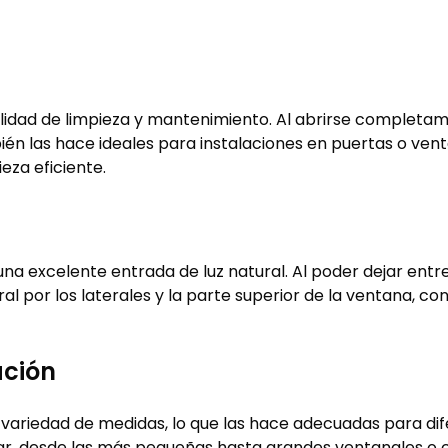
acilidad de limpieza y mantenimiento. Al abrirse comple
también las hace ideales para instalaciones en puertas o ve
eza eficiente.
una excelente entrada de luz natural. Al poder dejar entr
ural por los laterales y la parte superior de la ventana, 
ación
variedad de medidas, lo que las hace adecuadas para dife
ogar, desde las más pequeñas hasta grandes ventanales o