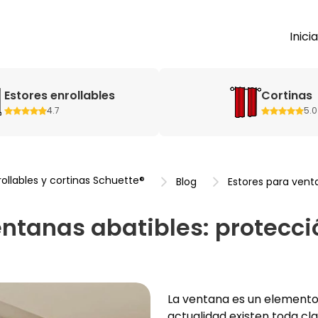
Inici
Estores enrollables
Cortinas
4.7
5.0
rollables y cortinas Schuette®
Blog
Estores para venta
ntanas abatibles: protecci
La ventana es un elemento 
actualidad existen toda cl