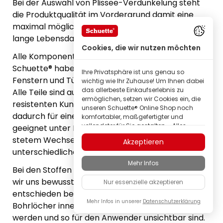
Bei der Auswahl von Plissee-Verdunkelung steht
die Produktqualität im Vordergrund damit eine
maximal mögliche Raumabdunkelung und eine
lange Lebensdauer gewährleistet werden kann.
Cookies, die wir nutzen möchten
Alle Komponenten und Stoffe von
Schuette® haben wir speziell für den Einsatz an
Ihre Privatsphäre ist uns genau so
Fenstern und Türen entwickelt und ausgewählt.
wichtig wie Ihr Zuhause! Um Ihnen dabei
das allerbeste Einkaufserlebnis zu
Alle Teile sind aus hochwertigen Metallen und UV-
ermöglichen, setzen wir Cookies ein, die
resistenten Kunststoffen gefertigt und erst
unseren Schuette® Online Shop noch
dadurch für eine dauerhafte Verwendung
komfortabler, maßgefertigter und
vollendeter für Sie gestalten – Alles,
geeignet unter Einfluss von UV-Strahlung und
damit Sie nur in bester Qualität
stetem Wechsel von Wärme & Kälte und
Akzeptieren
Schuette® Markenprodukte entdecken
unterschiedlicher Luftfeuchtigkeit.
können.
Mehr Infos
Einige dieser Cookies sind erforderlich,
Bei den Stoffen für Verdunklungsplissees haben
damit unser Schuette® Shop überhaupt
wir uns bewusst für verdunkelnde Wabenstoffe
Nur essenzielle akzeptieren
zuverlässig funktionieren kann; andere
entschieden bei denen die Plisseeschnüre durch
ermöglichen uns mit
Anzeigenpersonalisierung Inhalte ganz
Mehr Infos in unserer
Datenschutzerklärung
Bohrlöcher innerhalb der Wabenzellen geleitet
natürlich auf Ihre Interessen
werden und so für den Anwender unsichtbar sind.
abzustimmen; oder auch um an Ihrem