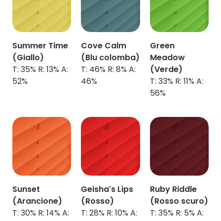
Summer Time
Cove Calm
Green
(Giallo)
(Blu colomba)
Meadow
T: 35% R: 13% A:
T: 46% R: 8% A:
(Verde)
52%
46%
T: 33% R: 11% A:
56%
Sunset
Geisha's Lips
Ruby Riddle
(Arancione)
(Rosso)
(Rosso scuro)
T: 30% R: 14% A:
T: 28% R: 10% A:
T: 35% R: 5% A: