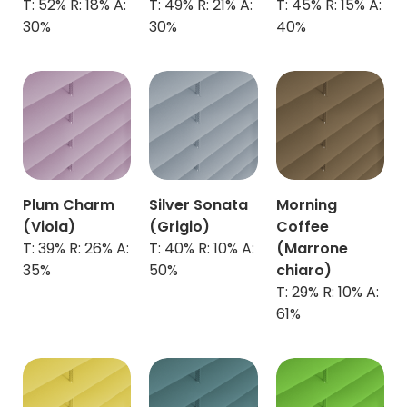
T: 52% R: 18% A:
T: 49% R: 21% A:
T: 45% R: 15% A:
30%
30%
40%
Plum Charm
Silver Sonata
Morning
(Viola)
(Grigio)
Coffee
T: 39% R: 26% A:
T: 40% R: 10% A:
(Marrone
35%
50%
chiaro)
T: 29% R: 10% A:
61%