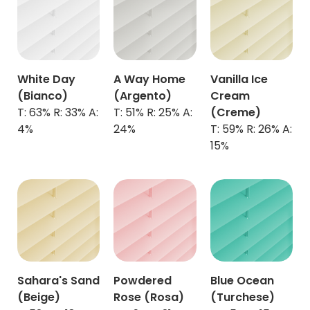
White Day
A Way Home
Vanilla Ice
(Bianco)
(Argento)
Cream
T: 63% R: 33% A:
T: 51% R: 25% A:
(Creme)
4%
24%
T: 59% R: 26% A:
15%
Sahara's Sand
Powdered
Blue Ocean
(Beige)
Rose (Rosa)
(Turchese)