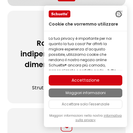
Cookie che vorremmo utilizzare
La tua privacy è importante per noi
Robuste e stabili
quanto la tua casa! Per offrirti la
migliore esperienza d’acquisto
indipendentemente dalle
possibile, utilizziamo cookie che
rendono il nostro negozio online
dimensioni della tenda
Schuette® ancora più comodo,
personalizzato e perfetto per te – tutto
plissettata
per permetterti di scoprire prodotti del
Accettazione
marchio Schuette® della migliore
qualità.
Struttura studiata nei dettagli
Maggiori informazioni
Alcuni di questi cookie sono necessari
per il corretto funzionamento del nostro
Accettare solo l'essenziale
negozio Schuette®; altri ci consentono di
personalizzare i contenuti e gli annunci
in base ai tuoi interessi, oppure di
Maggiori informazioni nella nostra
informativa
sulla privacy
analizzare in modo completamente
anonimo il comportamento dei
visitatori.