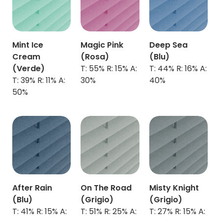
Mint Ice
Magic Pink
Deep Sea
Cream
(Rosa)
(Blu)
(Verde)
T: 55% R: 15% A:
T: 44% R: 16% A:
T: 39% R: 11% A:
30%
40%
50%
After Rain
On The Road
Misty Knight
(Blu)
(Grigio)
(Grigio)
T: 41% R: 15% A:
T: 51% R: 25% A:
T: 27% R: 15% A: