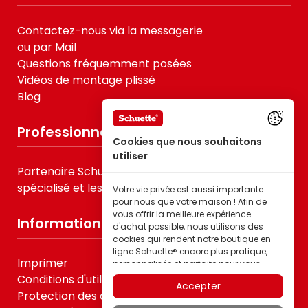
Contactez-nous via la messagerie
ou par Mail
Questions fréquemment posées
Vidéos de montage plissé
Blog
Professionnels
Cookies que nous souhaitons
utiliser
Partenaire Schuette® pour le B2B, le commerce
spécialisé et les prestataires de services
Votre vie privée est aussi importante
pour nous que votre maison ! Afin de
vous offrir la meilleure expérience
Informations
d'achat possible, nous utilisons des
cookies qui rendent notre boutique en
ligne Schuette® encore plus pratique,
Imprimer
personnalisée et parfaite pour vous –
tout cela pour que vous puissiez
Conditions d'utilisation
Accepter
découvrir les produits de la marque
Protection des données
Schuette® dans la meilleure qualité.