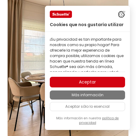
Cookies que nos gustaría utilizar
¡Su privacidad es tan importante para
nosotros como su propio hogar! Para
ofrecerle la mejor experiencia de
compra posible, utilizamos cookies que
hacen que nuestra tienda en línea
Schuette® sea aún más cómoda,
personalizada y perfecta para usted;
todo para que pueda descubrir
Aceptar
productos de la marca Schuette® con
la mejor calidad.
Más información
Algunas de estas cookies son
necesarias para que nuestra tienda
Aceptar sólo lo esencial
Schuette® funcione de forma fiable;
otras nos permiten personalizar los
contenidos y anuncios según sus
Más información en nuestra
política de
privacidad
intereses, o participar de manera
completamente anónima en el análisis
del comportamiento de los visitantes.