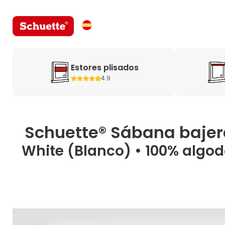
Estores plisados
4.9
Schuette® Sábana bajer
White (Blanco) • 100% algod