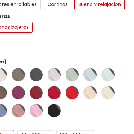
ores enrollables
Cortinas
Sueno y relajacion
eras
nas bajeras
co)