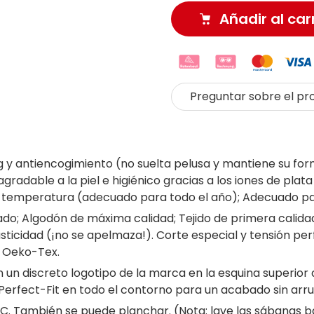
Añadir al car
Preguntar sobre el pr
ng y antiencogimiento (no suelta pelusa y mantiene su fo
agradable a la piel e higiénico gracias a los iones de plat
la temperatura (adecuado para todo el año); Adecuado pa
do; Algodón de máxima calidad; Tejido de primera calid
ticidad (¡no se apelmaza!). Corte especial y tensión pe
o Oeko-Tex.
un discreto logotipo de la marca en la esquina superior d
 Perfect-Fit en todo el contorno para un acabado sin arru
. También se puede planchar. (Nota: lave las sábanas ba