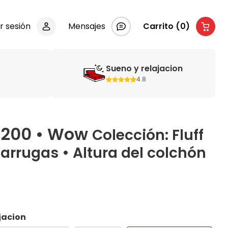
ar sesión
Mensajes
Carrito (0)
Sueno y relajacion
4.8
x 200 • Wow
Colección: Fluff
arrugas • Altura del colchón
jacion