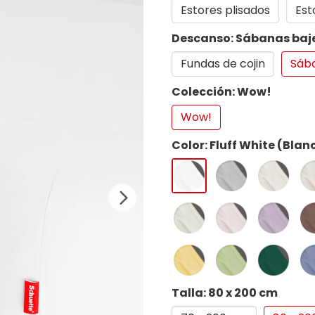
Estores plisados
Est
Descanso: Sábanas baj
Fundas de cojin
Sába
Colección: Wow!
Wow!
Color: Fluff White (Blan
Talla: 80 x 200 cm