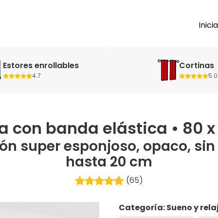
Inici
Estores enrollables
Cortinas
4.7
5.0
a con banda elástica • 80 
ón super esponjoso, opaco, sin 
hasta 20 cm
(65)
Categoría: Sueno y rela