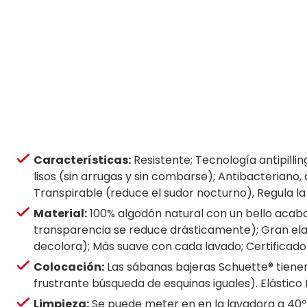
Características:
Resistente; Tecnología antipilli
lisos (sin arrugas y sin combarse); Antibacteriano, 
Transpirable (reduce el sudor nocturno), Regula 
Material:
100% algodón natural con un bello acaba
transparencia se reduce drásticamente); Gran elas
decolora); Más suave con cada lavado; Certificad
Colocación:
Las sábanas bajeras Schuette® tienen 
frustrante búsqueda de esquinas iguales). Elástico
Limpieza:
Se puede meter en en la lavadora a 40ºC