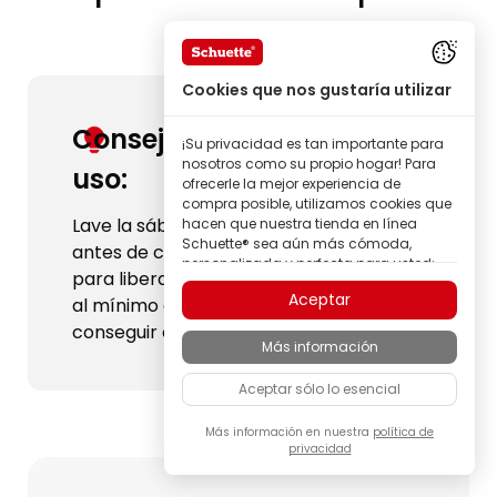
Cookies que nos gustaría utilizar
Consejo antes del primer
¡Su privacidad es tan importante para
nosotros como su propio hogar! Para
uso:
ofrecerle la mejor experiencia de
compra posible, utilizamos cookies que
Lave la sábana ajustable Schuette®
hacen que nuestra tienda en línea
Schuette® sea aún más cómoda,
antes de colocarla por primera vez
personalizada y perfecta para usted;
para liberar toda su suavidad y, gracias
todo para que pueda descubrir
Aceptar
al mínimo encogimiento previsto,
productos de la marca Schuette® con
la mejor calidad.
conseguir el ajuste perfecto.
Más información
Algunas de estas cookies son
necesarias para que nuestra tienda
Aceptar sólo lo esencial
Schuette® funcione de forma fiable;
otras nos permiten personalizar los
contenidos y anuncios según sus
Más información en nuestra
política de
privacidad
intereses, o participar de manera
completamente anónima en el análisis
del comportamiento de los visitantes.