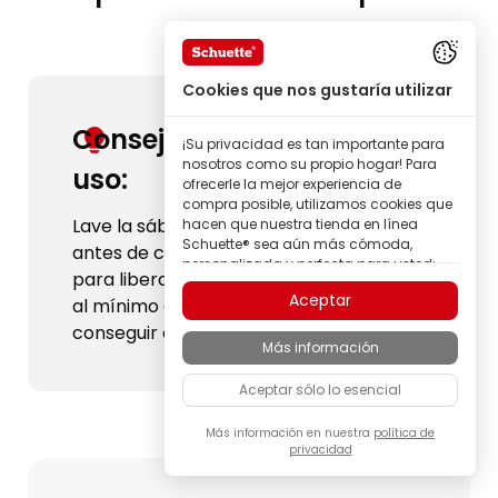
Cookies que nos gustaría utilizar
Consejo antes del primer
¡Su privacidad es tan importante para
nosotros como su propio hogar! Para
uso:
ofrecerle la mejor experiencia de
compra posible, utilizamos cookies que
Lave la sábana ajustable Schuette®
hacen que nuestra tienda en línea
Schuette® sea aún más cómoda,
antes de colocarla por primera vez
personalizada y perfecta para usted;
para liberar toda su suavidad y, gracias
todo para que pueda descubrir
Aceptar
al mínimo encogimiento previsto,
productos de la marca Schuette® con
la mejor calidad.
conseguir el ajuste perfecto.
Más información
Algunas de estas cookies son
necesarias para que nuestra tienda
Aceptar sólo lo esencial
Schuette® funcione de forma fiable;
otras nos permiten personalizar los
contenidos y anuncios según sus
Más información en nuestra
política de
privacidad
intereses, o participar de manera
completamente anónima en el análisis
del comportamiento de los visitantes.