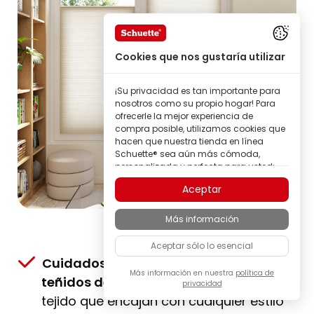
Cookies que nos gustaría utilizar
¡Su privacidad es tan importante para
nosotros como su propio hogar! Para
ofrecerle la mejor experiencia de
compra posible, utilizamos cookies que
hacen que nuestra tienda en línea
Schuette® sea aún más cómoda,
personalizada y perfecta para usted;
todo para que pueda descubrir
Aceptar
productos de la marca Schuette® con
la mejor calidad.
Más información
Algunas de estas cookies son
necesarias para que nuestra tienda
Aceptar sólo lo esencial
Schuette® funcione de forma fiable;
otras nos permiten personalizar los
Cuidadosamente seleccionados &
contenidos y anuncios según sus
Más información en nuestra
política de
teñidos de forma delicada
: colores de
privacidad
intereses, o participar de manera
completamente anónima en el análisis
tejido que encajan con cualquier estilo
del comportamiento de los visitantes.