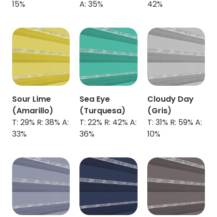
15%
A: 35%
42%
Sour Lime
Sea Eye
Cloudy Day
(Amarillo)
(Turquesa)
(Gris)
T: 29% R: 38% A:
T: 22% R: 42% A:
T: 31% R: 59% A:
33%
36%
10%