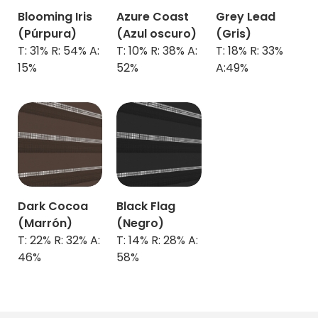
Blooming Iris
Azure Coast
Grey Lead
(Púrpura)
(Azul oscuro)
(Gris)
T: 31% R: 54% A:
T: 10% R: 38% A:
T: 18% R: 33%
15%
52%
A:49%
Dark Cocoa
Black Flag
(Marrón)
(Negro)
T: 22% R: 32% A:
T: 14% R: 28% A:
46%
58%