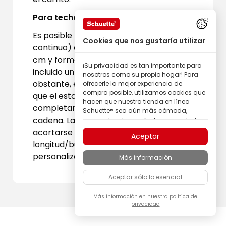
Para techos altos:
Es posible recibir una cadena (sin bucle
Cookies que nos gustaría utilizar
continuo) con una longitud total de 400
cm y formar con el conector de cadena
¡Su privacidad es tan importante para
incluido un bucle de 200 cm. No
nosotros como su propio hogar! Para
obstante, en este caso puede ocurrir
ofrecerle la mejor experiencia de
compra posible, utilizamos cookies que
que el estor no pueda desenrollarse
hacen que nuestra tienda en línea
completamente debido al conector de
Schuette® sea aún más cómoda,
cadena. La cadena también puede
personalizada y perfecta para usted;
todo para que pueda descubrir
acortarse para obtener así una
Aceptar
productos de la marca Schuette® con
longitud/bucle de cadena totalmente
la mejor calidad.
personalizada.
Más información
Algunas de estas cookies son
necesarias para que nuestra tienda
Aceptar sólo lo esencial
Schuette® funcione de forma fiable;
otras nos permiten personalizar los
contenidos y anuncios según sus
Más información en nuestra
política de
privacidad
intereses, o participar de manera
completamente anónima en el análisis
del comportamiento de los visitantes.