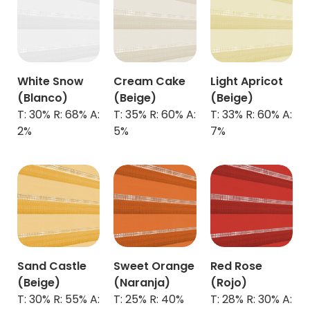
White Snow
Cream Cake
Light Apricot
(Blanco)
(Beige)
(Beige)
T: 30% R: 68% A:
T: 35% R: 60% A:
T: 33% R: 60% A:
2%
5%
7%
Sand Castle
Sweet Orange
Red Rose
(Beige)
(Naranja)
(Rojo)
T: 30% R: 55% A:
T: 25% R: 40%
T: 28% R: 30% A: