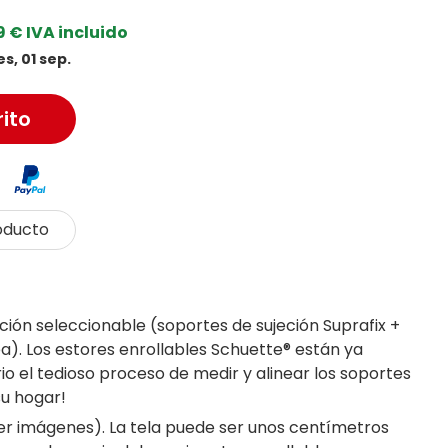
 € IVA incluido
s, 01 sep.
rito
oducto
ación seleccionable (soportes de sujeción Suprafix +
ea). Los estores enrollables Schuette® están ya
io el tedioso proceso de medir y alinear los soportes
su hogar!
(ver imágenes). La tela puede ser unos centímetros