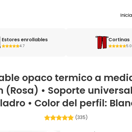
Inici
Estores enrollables
Cortinas
4.7
5.0
llable opaco termico a medi
 (Rosa) • Soporte universal 
ladro • Color del perfil: Bla
(335)