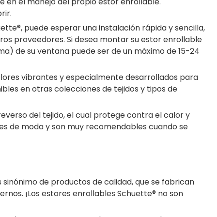
e en el manejo del propio estor enrollable.
rir.
tte®, puede esperar una instalación rápida y sencilla,
ros proveedores. Si desea montar su estor enrollable
e goma) de su ventana puede ser de un máximo de 15-24
Colores vibrantes y especialmente desarrollados para
bles en otras colecciones de tejidos y tipos de
erso del tejido, el cual protege contra el calor y
colores de moda y son muy recomendables cuando se
s sinónimo de productos de calidad, que se fabrican
ernos. ¡Los estores enrollables Schuette® no son