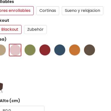
llables
ores enrollables
Cortinas
Sueno y relajacion
kout
 Blackout
Zubehör
sa)
Alto (cm)