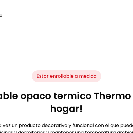
do
Estor enrollable a medida
lable opaco termico Thermo -
hogar!
la vez un producto decorativo y funcional con el que pued
oficinas y dormitorios y mantener una temperatura ambie