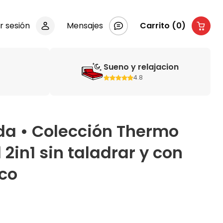
ar sesión
Mensajes
Carrito (0)
Sueno y relajacion
4.8
da • Colección Thermo
2in1 sin taladrar y con
nco