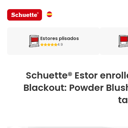
Estores plisados
4.9
Schuette® Estor enro
Blackout: Powder Blush
ta