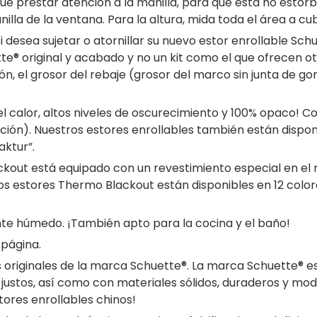
ue prestar atención a la manilla, para que esta no estorb
a de la ventana. Para la altura, mida toda el área a cub
esea sujetar o atornillar su nuevo estor enrollable Schue
e® original y acabado y no un kit como el que ofrecen ot
ción, el grosor del rebaje (grosor del marco sin junta d
 el calor, altos niveles de oscurecimiento y 100% opaco! 
ción). Nuestros estores enrollables también están disponi
aktur”.
out está equipado con un revestimiento especial en el rev
or. Los estores Thermo Blackout están disponibles en 12 
te húmedo. ¡También apto para la cocina y el baño!
 página.
s originales de la marca Schuette®. La marca Schuette® e
justos, así como con materiales sólidos, duraderos y mod
tores enrollables chinos!