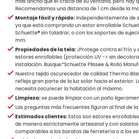
más ancha que el cristal de su ventana, pero hay q
Recomendamos una distancia de 1 cm desde la manill
Montaje fácil y rápido:
Independientemente de si d
ya que está comprando un estor enrollable Schuett
Schuette® sin taladrar, o con los soportes de suje
mm.
Propiedades de la tela:
¡Protege contra el frío y
estores enrollables (protección UV -> sin decolora
instalación. Busque:“Schuette Plissee & Rollo Manuf
Nuestro tejido oscurecedor de calidad Thermo Black
refleja gran parte de la luz solar hacia el exteri
necesita oscurecer la habitación al máximo.
Limpieza:
se puede limpiar con un paño ligeramen
Las preguntas más frecuentes figuran al final de la
Estimados clientes:
Estos son estores enrollable
de manera estrictamente artesanal y con salarios 
comparables a los baratos de ferretería o a los es