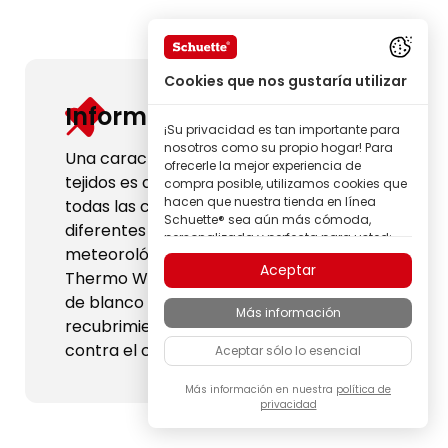
Cookies que nos gustaría utilizar
Información útil:
¡Su privacidad es tan importante para
nosotros como su propio hogar! Para
Una característica habitual de los
ofrecerle la mejor experiencia de
tejidos es que los colores de las telas de
compra posible, utilizamos cookies que
hacen que nuestra tienda en línea
todas las colecciones pueden verse
Schuette® sea aún más cómoda,
diferentes según las condiciones
personalizada y perfecta para usted;
meteorológicas y de luz. Premium &
todo para que pueda descubrir
Aceptar
productos de la marca Schuette® con
Thermo White Day presentan un tono
la mejor calidad.
de blanco diferente debido al
Más información
Algunas de estas cookies son
recubrimiento térmico de protección
necesarias para que nuestra tienda
contra el calor.
Aceptar sólo lo esencial
Schuette® funcione de forma fiable;
otras nos permiten personalizar los
contenidos y anuncios según sus
Más información en nuestra
política de
privacidad
intereses, o participar de manera
completamente anónima en el análisis
del comportamiento de los visitantes.