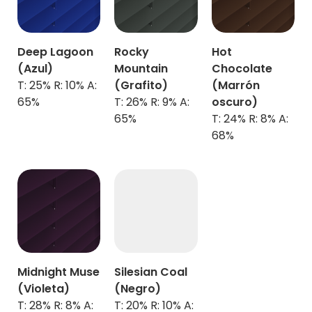
Deep Lagoon
Rocky
Hot
(
Azul)
Mountain
Chocolate
T: 25% R: 10% A:
(Grafito)
(
Marrón
65%
T: 26% R: 9% A:
oscuro)
65%
T: 24% R: 8% A:
68%
Midnight Muse
Silesian Coal
(Violeta)
(Negro)
T: 28% R: 8% A:
T: 20% R: 10% A: