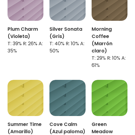
Plum Charm
Silver Sonata
Morning
(
Violeta)
(Gris)
Coffee
T: 39% R: 26% A:
T: 40% R: 10% A:
(Marrón
35%
50%
claro)
T: 29% R: 10% A:
61%
Summer Time
Cove Calm
Green
(
Amarillo
)
(
Azul paloma)
Meadow