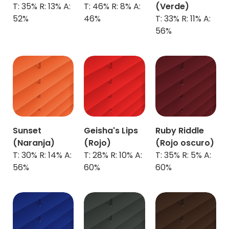
T: 35% R: 13% A:
T: 46% R: 8% A:
(
Verde)
52%
46%
T: 33% R: 11% A:
56%
Sunset
Geisha's Lips
Ruby Riddle
(Naranja)
(
Rojo)
(
Rojo oscuro)
T: 30% R: 14% A:
T: 28% R: 10% A:
T: 35% R: 5% A:
56%
60%
60%