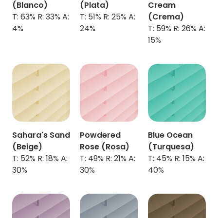
(Blanco)
(Plata)
Cream
T: 63% R: 33% A:
T: 51% R: 25% A:
(Crema)
4%
24%
T: 59% R: 26% A:
15%
Sahara's Sand
Powdered
Blue Ocean
(Beige)
Rose (Rosa)
(
Turquesa
)
T: 52% R: 18% A:
T: 49% R: 21% A:
T: 45% R: 15% A:
30%
30%
40%