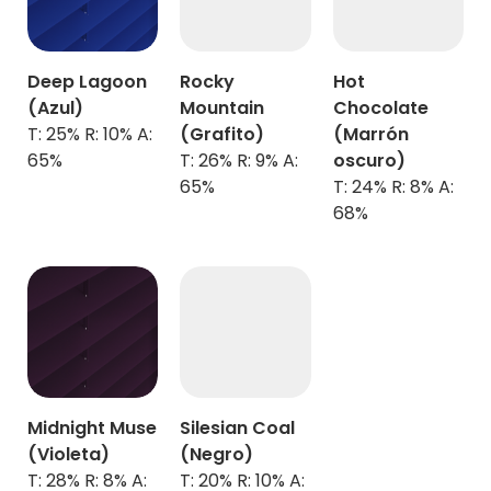
Deep Lagoon
Rocky
Hot
(
Azul)
Mountain
Chocolate
T: 25% R: 10% A:
(Grafito)
(
Marrón
65%
T: 26% R: 9% A:
oscuro)
65%
T: 24% R: 8% A:
68%
Midnight Muse
Silesian Coal
(Violeta)
(Negro)
T: 28% R: 8% A:
T: 20% R: 10% A: