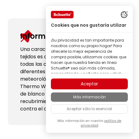
Cookies que nos gustaría utilizar
Información útil:
¡Su privacidad es tan importante para
nosotros como su propio hogar! Para
Una característica habitual de los
ofrecerle la mejor experiencia de
tejidos es que los colores de las telas de
compra posible, utilizamos cookies que
hacen que nuestra tienda en línea
todas las colecciones pueden verse
Schuette® sea aún más cómoda,
diferentes según las condiciones
personalizada y perfecta para usted;
meteorológicas y de luz. Premium &
todo para que pueda descubrir
Aceptar
productos de la marca Schuette® con
Thermo White Day presentan un tono
la mejor calidad.
de blanco diferente debido al
Más información
Algunas de estas cookies son
recubrimiento térmico de protección
necesarias para que nuestra tienda
contra el calor.
Aceptar sólo lo esencial
Schuette® funcione de forma fiable;
otras nos permiten personalizar los
contenidos y anuncios según sus
Más información en nuestra
política de
privacidad
intereses, o participar de manera
completamente anónima en el análisis
del comportamiento de los visitantes.