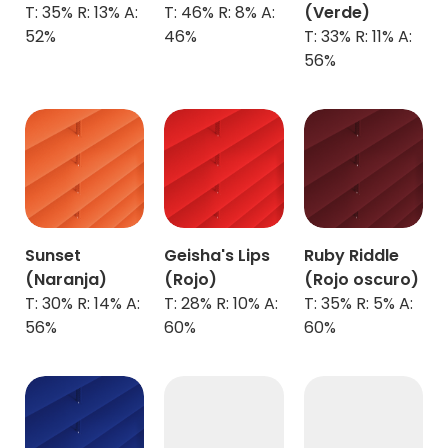
T: 35% R: 13% A:
T: 46% R: 8% A:
(
Verde)
52%
46%
T: 33% R: 11% A:
56%
Sunset
Geisha's Lips
Ruby Riddle
(Naranja)
(
Rojo)
(
Rojo oscuro)
T: 30% R: 14% A:
T: 28% R: 10% A:
T: 35% R: 5% A:
56%
60%
60%