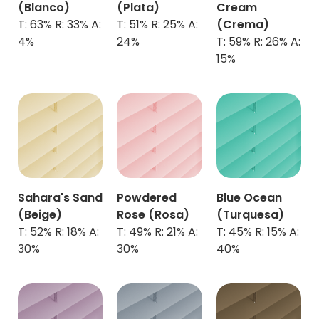
(Blanco)
(Plata)
Cream
T: 63% R: 33% A:
T: 51% R: 25% A:
(Crema)
4%
24%
T: 59% R: 26% A:
15%
Sahara's Sand
Powdered
Blue Ocean
(Beige)
Rose (Rosa)
(
Turquesa
)
T: 52% R: 18% A:
T: 49% R: 21% A:
T: 45% R: 15% A:
30%
30%
40%