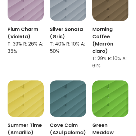
Plum Charm
Silver Sonata
Morning
(
Violeta)
(Gris)
Coffee
T: 39% R: 26% A:
T: 40% R: 10% A:
(Marrón
35%
50%
claro)
T: 29% R: 10% A:
61%
Summer Time
Cove Calm
Green
(
Amarillo
)
(
Azul paloma)
Meadow