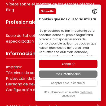
Vídeos sobre el montaje de los estores plisados
Blog
Cookies que nos gustaría utilizar
Profesionales
¡Su privacidad es tan importante para
nosotros como su propio hogar! Para
Socio de Schuette® para B2B, comercio
ofrecerle la mejor experiencia de
especializado y proveedores de servicios
compra posible, utilizamos cookies que
hacen que nuestra tienda en línea
Schuette® sea aún más cómoda,
Información
personalizada y perfecta para usted;
todo para que pueda descubrir
Aceptar
productos de la marca Schuette® con
Imprimir
la mejor calidad.
Términos de servicio
Más información
Algunas de estas cookies son
Protección de Datos
necesarias para que nuestra tienda
Aceptar sólo lo esencial
Derecho de devolución
Schuette® funcione de forma fiable;
otras nos permiten personalizar los
Configuración de cookies
contenidos y anuncios según sus
Más información en nuestra
política de
privacidad
intereses, o participar de manera
completamente anónima en el análisis
del comportamiento de los visitantes.