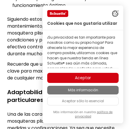
funcionamiento óptimo.
Siguiendo estos sencillos consejos de
Cookies que nos gustaría utilizar
mantenimiento, podrá garantizar que su
mosquitera plisada permanezca en excelentes
¡Su privacidad es tan importante para
condiciones y proporcione una protección
nosotros como su propio hogar! Para
efectiva contra los mosquitos y otros insectos
ofrecerle la mejor experiencia de
durante muchos años.
compra posible, utilizamos cookies que
hacen que nuestra tienda en línea
Recuerde que un mantenimiento adecuado es
Schuette® sea aún más cómoda,
personalizada y perfecta para usted;
clave para maximizar la vida útil y el rendimiento
todo para que pueda descubrir
de cualquier modelo de mosquitera plisada.
Aceptar
productos de la marca Schuette® con
la mejor calidad.
Más información
Adaptabilidad a las necesidades
Algunas de estas cookies son
necesarias para que nuestra tienda
particulares
Aceptar sólo lo esencial
Schuette® funcione de forma fiable;
otras nos permiten personalizar los
contenidos y anuncios según sus
Más información en nuestra
política de
Una de las características más destacadas de las
privacidad
intereses, o participar de manera
mosquiteras plisadas es su versatilidad en
completamente anónima en el análisis
medidas y configuraciones. Ya sea que necesite
del comportamiento de los visitantes.