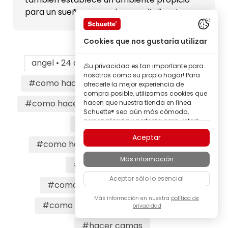
para un sueño reparador y revitalizante.
Cookies que nos gustaría utilizar
angel • 24 de enero de 2025
#cama
¡Su privacidad es tan importante para
nosotros como su propio hogar! Para
#como hacer cama
#hacer la cama
ofrecerle la mejor experiencia de
compra posible, utilizamos cookies que
#como hacer una cama
#hacer cama
hacen que nuestra tienda en línea
Schuette® sea aún más cómoda,
personalizada y perfecta para usted;
#cama perfecta
todo para que pueda descubrir
Aceptar
productos de la marca Schuette® con
#como hacer una cama con sabanas
la mejor calidad.
Más información
Algunas de estas cookies son
#cama bien hecha
necesarias para que nuestra tienda
Aceptar sólo lo esencial
Schuette® funcione de forma fiable;
#como hacer la cama perfecta
otras nos permiten personalizar los
contenidos y anuncios según sus
Más información en nuestra
política de
#como poner sábanas en la cama
privacidad
intereses, o participar de manera
completamente anónima en el análisis
#hacer camas
del comportamiento de los visitantes.