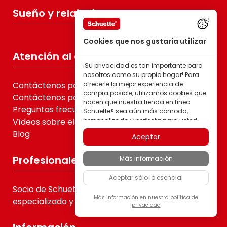
Sueño y relajacion
Cookies que nos gustaría utilizar
Atención al cliente
¡Su privacidad es tan importante para
nosotros como su propio hogar! Para
Contáctenos por mensaje
ofrecerle la mejor experiencia de
compra posible, utilizamos cookies que
Contáctenos por correo electrónico
hacen que nuestra tienda en línea
Preguntas frecuentes
Schuette® sea aún más cómoda,
Vídeos sobre el montaje de los estores plisados
personalizada y perfecta para usted;
todo para que pueda descubrir
Blog
Aceptar
productos de la marca Schuette® con
la mejor calidad.
Profesionales
Más información
Algunas de estas cookies son
necesarias para que nuestra tienda
Aceptar sólo lo esencial
Schuette® funcione de forma fiable;
Socio de Schuette® para B2B, comercio
otras nos permiten personalizar los
contenidos y anuncios según sus
Más información en nuestra
política de
especializado y proveedores de servicios
privacidad
intereses, o participar de manera
completamente anónima en el análisis
del comportamiento de los visitantes.