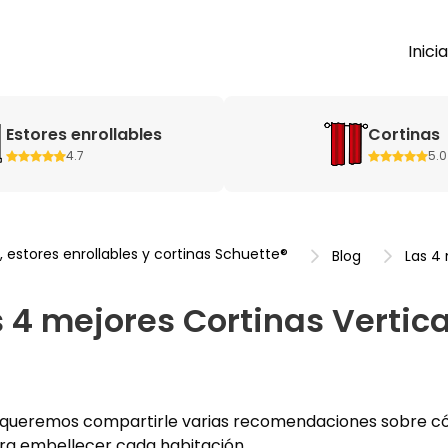
Inici
Estores enrollables
Cortinas
4.7
5.0
, estores enrollables y cortinas Schuette®
Blog
Las 4 
 4 mejores Cortinas Vertic
queremos compartirle varias recomendaciones sobre cómo
ra embellecer cada habitación.