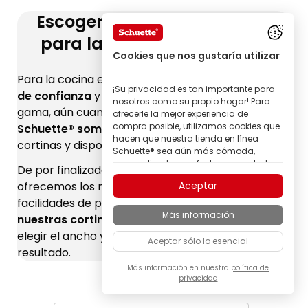
Escoger las cortinas ideales
para la cocina: Conclusión
Cookies que nos gustaría utilizar
Para la cocina es fundamental
elegir una tienda
¡Su privacidad es tan importante para
de confianza
y comprar unas cortinas de alta
nosotros como su propio hogar! Para
gama, aún cuando el coste sea algo mayor.
En
ofrecerle la mejor experiencia de
compra posible, utilizamos cookies que
Schuette® somos expertos
en el campo de las
hacen que nuestra tienda en línea
cortinas y disponemos de un variado catálogo.
Schuette® sea aún más cómoda,
personalizada y perfecta para usted;
De por finalizada su búsqueda, nosotros le
todo para que pueda descubrir
ofrecemos los mejores productos y las mayores
Aceptar
productos de la marca Schuette® con
la mejor calidad.
facilidades de pago. Además,
confeccionamos
Más información
nuestras cortinas a medida
y el cliente puede
Algunas de estas cookies son
necesarias para que nuestra tienda
elegir el ancho y alto que desea para un mejor
Aceptar sólo lo esencial
Schuette® funcione de forma fiable;
resultado.
otras nos permiten personalizar los
contenidos y anuncios según sus
Más información en nuestra
política de
privacidad
intereses, o participar de manera
completamente anónima en el análisis
del comportamiento de los visitantes.