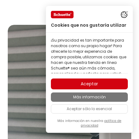
Cookies que nos gustaría utilizar
¡Su privacidad es tan importante para
nosotros como su propio hogar! Para
ofrecerle la mejor experiencia de
compra posible, utilizamos cookies que
hacen que nuestra tienda en línea
Schuette® sea aún más cómoda,
personalizada y perfecta para usted;
todo para que pueda descubrir
Aceptar
productos de la marca Schuette® con
la mejor calidad.
Más información
Algunas de estas cookies son
necesarias para que nuestra tienda
Aceptar sólo lo esencial
Schuette® funcione de forma fiable;
otras nos permiten personalizar los
contenidos y anuncios según sus
Más información en nuestra
política de
privacidad
intereses, o participar de manera
completamente anónima en el análisis
del comportamiento de los visitantes.