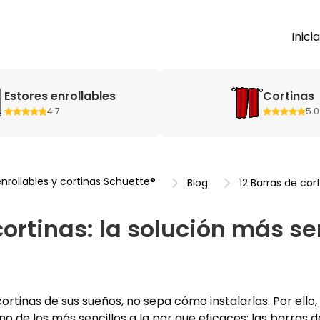
Inici
Estores enrollables
Cortinas
4.7
5.0
enrollables y cortinas Schuette®
Blog
12 Barras de cort
cortinas: la solución más sen
rtinas de sus sueños, no sepa cómo instalarlas. Por ello
 de los más sencillos a la par que eficaces: las barras d