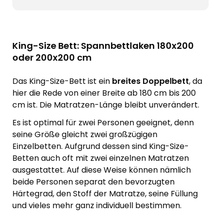
King-Size Bett: Spannbettlaken 180x200
oder 200x200 cm
Das King-Size-Bett ist ein
breites Doppelbett
, da
hier die Rede von einer Breite ab 180 cm bis 200
cm ist. Die Matratzen-Länge bleibt unverändert.
Es ist optimal für zwei Personen geeignet, denn
seine Größe gleicht zwei großzügigen
Einzelbetten. Aufgrund dessen sind King-Size-
Betten auch oft mit zwei einzelnen Matratzen
ausgestattet. Auf diese Weise können nämlich
beide Personen separat den bevorzugten
Härtegrad, den Stoff der Matratze, seine Füllung
und vieles mehr ganz individuell bestimmen.