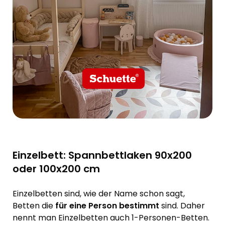
Einzelbett: Spannbettlaken 90x200
oder 100x200 cm
Einzelbetten sind, wie der Name schon sagt,
Betten die
für eine Person bestimmt
sind. Daher
nennt man Einzelbetten auch 1-Personen-Betten.