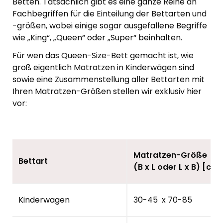
Betten. Tatsächlich gibt es eine ganze Reihe an
Fachbegriffen für die Einteilung der Bettarten und
-größen, wobei einige sogar ausgefallene Begriffe
wie „King“, „Queen“ oder „Super“ beinhalten.
Für wen das Queen-Size-Bett gemacht ist, wie
groß eigentlich Matratzen in Kinderwägen sind
sowie eine Zusammenstellung aller Bettarten mit
Ihren Matratzen-Größen stellen wir exklusiv hier
vor:
Matratzen-Größe
Bettart
(B x L oder L x B) [cm]
Kinderwagen
30-45 x 70-85