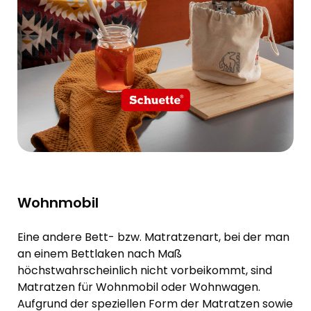
Wohnmobil
Eine andere Bett- bzw. Matratzenart, bei der man
an einem Bettlaken nach Maß
höchstwahrscheinlich nicht vorbeikommt, sind
Matratzen für Wohnmobil oder Wohnwagen.
Aufgrund der speziellen Form der Matratzen sowie