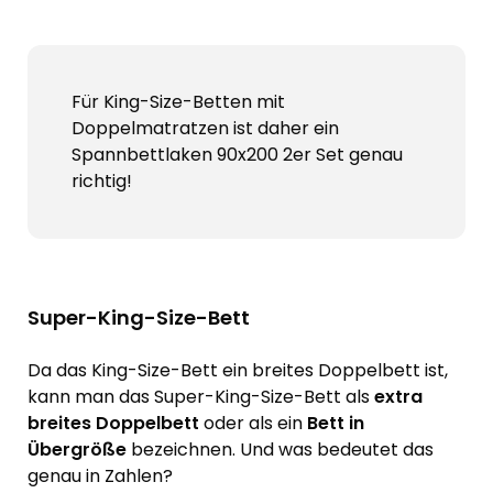
Für King-Size-Betten mit
Doppelmatratzen ist daher ein
Spannbettlaken 90x200 2er Set genau
richtig!
Super-King-Size-Bett
Da das King-Size-Bett ein breites Doppelbett ist,
kann man das Super-King-Size-Bett als
extra
breites Doppelbett
oder als ein
Bett in
Übergröße
bezeichnen. Und was bedeutet das
genau in Zahlen?