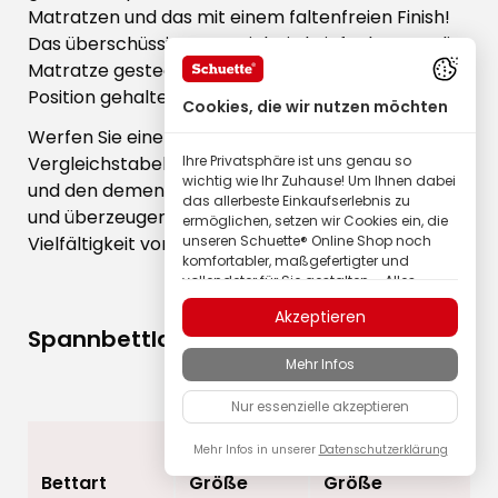
Matratzen und das mit einem faltenfreien Finish!
Das überschüssige Material wird einfach unter die
Matratze gesteckt und dank dem festen Gummi in
Position gehalten - schlichtweg universell!
Cookies, die wir nutzen möchten
Werfen Sie einen Blick auf unsere
Vergleichstabelle mit den Bettarten, Matratzen
Ihre Privatsphäre ist uns genau so
wichtig wie Ihr Zuhause! Um Ihnen dabei
und den dementsprechenden Produkt-Größen
das allerbeste Einkaufserlebnis zu
und überzeugen Sie sich selbst über die
ermöglichen, setzen wir Cookies ein, die
Vielfältigkeit von den Bettlaken von Schuette®.
unseren Schuette® Online Shop noch
komfortabler, maßgefertigter und
vollendeter für Sie gestalten – Alles,
damit Sie nur in bester Qualität
Akzeptieren
Schuette® Markenprodukte entdecken
Spannbettlaken-Größen Tabelle
können.
Mehr Infos
Einige dieser Cookies sind erforderlich,
damit unser Schuette® Shop überhaupt
Nur essenzielle akzeptieren
zuverlässig funktionieren kann; andere
ermöglichen uns mit
Anzeigenpersonalisierung Inhalte ganz
Mehr Infos in unserer
Datenschutzerklärung
Matratzen-
Spannbettlaken-
natürlich auf Ihre Interessen
Bettart
Größe
Größe
abzustimmen; oder auch um an Ihrem