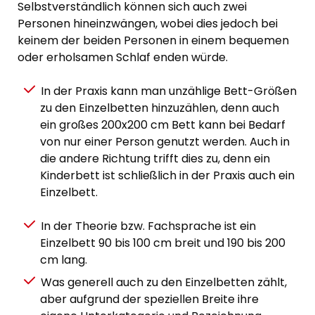
Selbstverständlich können sich auch zwei
Personen hineinzwängen, wobei dies jedoch bei
keinem der beiden Personen in einem bequemen
oder erholsamen Schlaf enden würde.
In der Praxis kann man unzählige Bett-Größen
zu den Einzelbetten hinzuzählen, denn auch
ein großes 200x200 cm Bett kann bei Bedarf
von nur einer Person genutzt werden. Auch in
die andere Richtung trifft dies zu, denn ein
Kinderbett ist schließlich in der Praxis auch ein
Einzelbett.
In der Theorie bzw. Fachsprache ist ein
Einzelbett 90 bis 100 cm breit und 190 bis 200
cm lang.
Was generell auch zu den Einzelbetten zählt,
aber aufgrund der speziellen Breite ihre