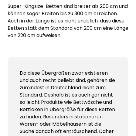
Super-Kingsize-Betten sind breiter als 200 cm und
können sogar Breiten bis zu 300 cm erreichen.
Auch in der Länge ist es nicht unüblich, dass diese
Betten statt dem Standard von 200 cm eine Länge
von 220 cm aufweisen.
Da diese Übergrößen zwar existieren
und auch recht beliebt sind, gehören sie
zumindest in Deutschland nicht zum
Standard. Deshalb ist es auch gar nicht
so leicht Produkte wie Bettwäsche und
Bettlaken in Übergröße für diese Betten
zu finden. Besonders in stationären
Waren- oder Möbelhäusern ist die
Suche danach oft enttäuschend. Daher