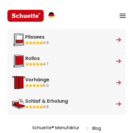
Plissees
4.9
Rollos
4.7
Vorhänge
5.0
Schlaf & Erholung
4.8
Schuette® Manufaktur
Blog