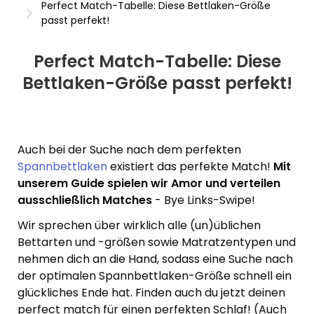
Perfect Match-Tabelle: Diese Bettlaken-Größe
passt perfekt!
Perfect Match-Tabelle: Diese
Bettlaken-Größe passt perfekt!
Auch bei der Suche nach dem perfekten
Spannbettlaken
existiert das perfekte Match!
Mit
unserem Guide spielen wir Amor und verteilen
ausschließlich Matches
- Bye Links-Swipe!
Wir sprechen über wirklich alle (un)üblichen
Bettarten und -größen sowie Matratzentypen und
nehmen dich an die Hand, sodass eine Suche nach
der optimalen Spannbettlaken-Größe schnell ein
glückliches Ende hat. Finden auch du jetzt deinen
perfect match für einen perfekten Schlaf! (Auch