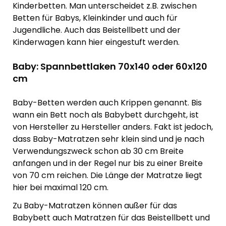
Kinderbetten. Man unterscheidet z.B. zwischen
Betten für Babys, Kleinkinder und auch für
Jugendliche. Auch das Beistellbett und der
Kinderwagen kann hier eingestuft werden.
Baby:
Spannbettlaken 70x140 oder 60x120
cm
Baby-Betten werden auch Krippen genannt. Bis
wann ein Bett noch als Babybett durchgeht, ist
von Hersteller zu Hersteller anders. Fakt ist jedoch,
dass Baby-Matratzen sehr klein sind und je nach
Verwendungszweck schon ab 30 cm Breite
anfangen und in der Regel nur bis zu einer Breite
von 70 cm reichen. Die Länge der Matratze liegt
hier bei maximal 120 cm.
Zu Baby-Matratzen können außer für das
Babybett auch Matratzen für das Beistellbett und