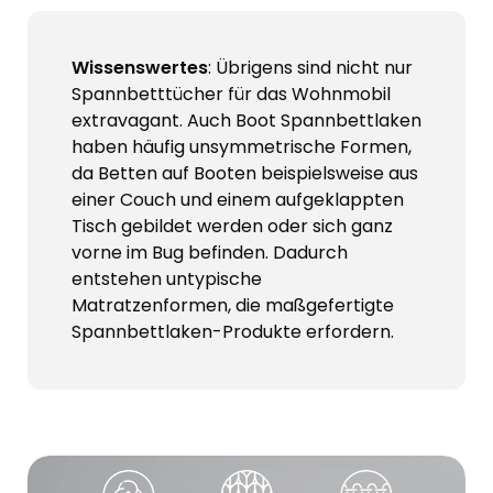
Wissenswertes
: Übrigens sind nicht nur
Spannbetttücher für das Wohnmobil
extravagant. Auch Boot Spannbettlaken
haben häufig unsymmetrische Formen,
da Betten auf Booten beispielsweise aus
einer Couch und einem aufgeklappten
Tisch gebildet werden oder sich ganz
vorne im Bug befinden. Dadurch
entstehen untypische
Matratzenformen, die maßgefertigte
Spannbettlaken-Produkte erfordern.