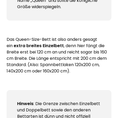
Name „Queen“ und sollte die königliche
Größe widerspiegeln.
Das Queen-Size-Bett ist also anders gesagt
ein
extra breites Einzelbett
, denn hier fängt die
Breite erst bei 120 cm an und reicht sogar bis 160
cm Breite. Die Länge entspricht mit 200 cm dem
Standard. (Also: Spannbettlaken 120x200 cm,
140x200 cm oder 160x200 cm).
Hinweis
: Die Grenze zwischen Einzelbett
und Doppelbett sowie den anderen
Bettarten ist dünn und nicht offiziell