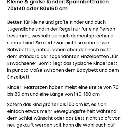
Kleine & große Kinder:
Spannbettlaken
70x140 oder 80x160 cm
Betten für kleine und große Kinder und auch
Jugendliche sind in der Regel nur für eine Person
bestimmt, weshalb sie auch dementsprechend
schmal sind. Sie sind zwar nicht so schmal wie
Babybetten, entsprechen aber dennoch nicht
dem Standard der sogenannten Einzelbetten „für
Erwachsene“. Somit liegt das typische Kinderbett
in puncto Maße zwischen dem Babybett und dem
Einzelbett.
Kinder-Matratzen haben meist eine Breite von 70
bis 80 cm und eine Länge von 140-160 cm.
Sofern das Kind größer als 150 cm ist, es sich
einfach etwas mehr Bewegungsfreiheit während
dem Schlaf wünscht oder das Bett nicht so oft von
neu gekauft werden soll, kann die Wahl auch auf