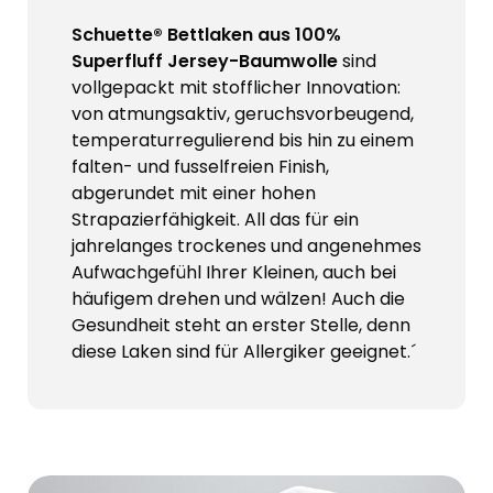
Schuette® Bettlaken
aus 100%
Superfluff Jersey-Baumwolle
sind
vollgepackt mit stofflicher Innovation:
von atmungsaktiv, geruchsvorbeugend,
temperaturregulierend bis hin zu einem
falten- und fusselfreien Finish,
abgerundet mit einer hohen
Strapazierfähigkeit. All das für ein
jahrelanges trockenes und angenehmes
Aufwachgefühl Ihrer Kleinen, auch bei
häufigem drehen und wälzen! Auch die
Gesundheit steht an erster Stelle, denn
diese Laken sind für Allergiker geeignet.´