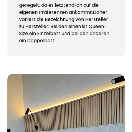
geregelt, da es letztendlich auf die
eigenen Präferenzen ankommt.Daher
variiert die Bezeichnung von Hersteller
zu Hersteller: Bei den einen ist Queen-
Size ein Einzelbett und bei den anderen
ein Doppelbett.