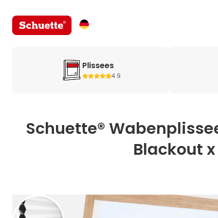
Plissees
4.9
Schuette® Wabenplissee
Blackout x