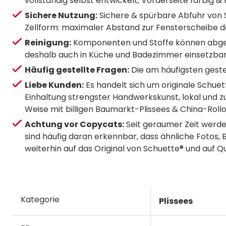
vollständig selbst entwickelt; Vorderseite farbig &
Sichere Nutzung:
Sichere & spürbare Abfuhr von
Zellform: maximaler Abstand zur Fensterscheibe 
Reinigung:
Komponenten und Stoffe können abgebü
deshalb auch in Küche und Badezimmer einsetzbar
Häufig gestellte Fragen:
Die am häufigsten gestel
Liebe Kunden:
Es handelt sich um originale Schuet
Einhaltung strengster Handwerkskunst, lokal und z
Weise mit billigen Baumarkt-Plissees & China-Rollo
Achtung vor Copycats:
Seit geraumer Zeit werde
sind häufig daran erkennbar, dass ähnliche Fotos, 
weiterhin auf das Original von Schuette® und auf Q
Kategorie
Plissees