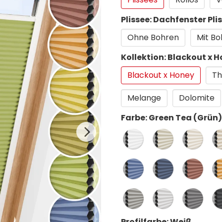
Plissee: Dachfenster Pli
Ohne Bohren
Mit Bo
Kollektion: Blackout x 
Blackout x Honey
Th
Melange
Dolomite
Farbe: Green Tea (Grün)
Profilfarbe: Weiß