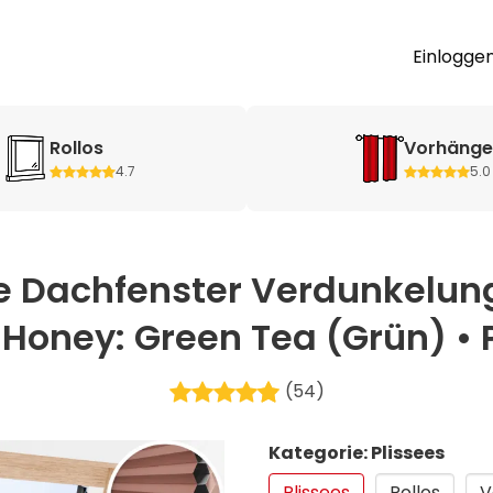
Einlogge
Rollos
Vorhäng
4.7
5.0
 Dachfenster Verdunkelun
 Honey: Green Tea (Grün) • P
(54)
Kategorie: Plissees
Plissees
Rollos
V