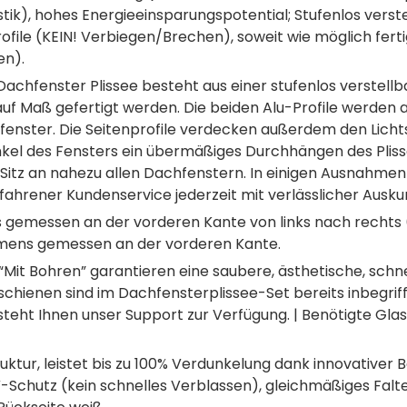
k), hohes Energieeinsparungspotential; Stufenlos verst
ofile (KEIN! Verbiegen/Brechen), soweit wie möglich fertig
en).
achfenster Plissee besteht aus einer stufenlos verstell
 auf Maß gefertigt werden. Die beiden Alu-Profile werde
enster. Die Seitenprofile verdecken außerdem den Licht
el des Fensters ein übermäßiges Durchhängen des Plissee
Sitz an nahezu allen Dachfenstern. In einigen Ausnahme
hrener Kundenservice jederzeit mit verlässlicher Auskunf
 gemessen an der vorderen Kante von links nach rechts (
mens gemessen an der vorderen Kante.
“Mit Bohren” garantieren eine saubere, ästhetische, sch
hienen sind im Dachfensterplissee-Set bereits inbegriff
steht Ihnen unser Support zur Verfügung. | Benötigte Gla
ktur, leistet bis zu 100% Verdunkelung dank innovativer 
V-Schutz (kein schnelles Verblassen), gleichmäßiges Falten