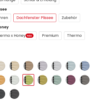
ssee
hren
Dachfenster Plissee
Zubehör
Honey
ermo x Honey
Premium
Thermo
NEU