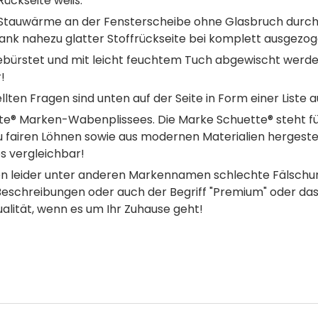
 Rückseite weiß.
 Stauwärme an der Fensterscheibe ohne Glasbruch dur
dank nahezu glatter Stoffrückseite bei komplett ausge
rstet und mit leicht feuchtem Tuch abgewischt werden
!
lten Fragen sind unten auf der Seite in Form einer Liste a
te® Marken-Wabenplissees. Die Marke Schuette® steht für
u fairen Löhnen sowie aus modernen Materialien hergeste
s vergleichbar!
n leider unter anderen Markennamen schlechte Fälschun
Beschreibungen oder auch der Begriff "Premium" oder das "
ualität, wenn es um Ihr Zuhause geht!