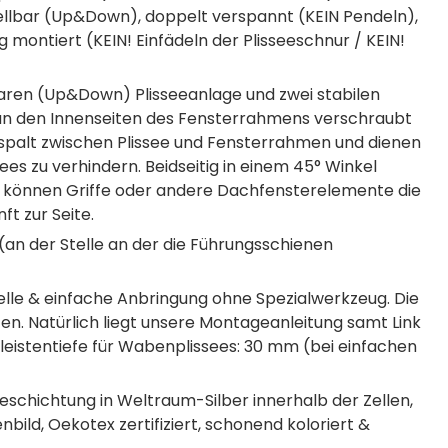
ellbar (Up&Down), doppelt verspannt (KEIN Pendeln),
 montiert (KEIN! Einfädeln der Plisseeschnur / KEIN!
baren (Up&Down) Plisseeanlage und zwei stabilen
n an den Innenseiten des Fensterrahmens verschraubt
spalt zwischen Plissee und Fensterrahmen und dienen
s zu verhindern. Beidseitig in einem 45° Winkel
n können Griffe oder andere Dachfensterelemente die
t zur Seite.
an der Stelle an der die Führungsschienen
nelle & einfache Anbringung ohne Spezialwerkzeug. Die
en. Natürlich liegt unsere Montageanleitung samt Link
sleistentiefe für Wabenplissees: 30 mm (bei einfachen
Beschichtung in Weltraum-Silber innerhalb der Zellen,
bild, Oekotex zertifiziert, schonend koloriert &