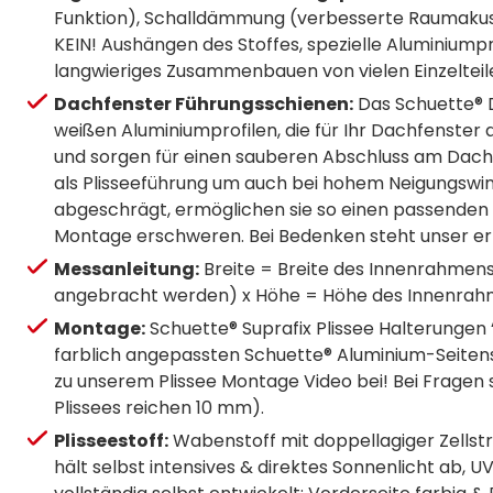
Funktion), Schalldämmung (verbesserte Raumakusti
KEIN! Aushängen des Stoffes, spezielle Aluminiumpr
langwieriges Zusammenbauen von vielen Einzelteil
Dachfenster Führungsschienen:
Das Schuette® D
weißen Aluminiumprofilen, die für Ihr Dachfenster
und sorgen für einen sauberen Abschluss am Dachf
als Plisseeführung um auch bei hohem Neigungswink
abgeschrägt, ermöglichen sie so einen passenden 
Montage erschweren. Bei Bedenken steht unser erfa
Messanleitung:
Breite = Breite des Innenrahmens
angebracht werden) x Höhe = Höhe des Innenrah
Montage:
Schuette® Suprafix Plissee Halterungen 
farblich angepassten Schuette® Aluminium-Seitensc
zu unserem Plissee Montage Video bei! Bei Fragen 
Plissees reichen 10 mm).
Plisseestoff:
Wabenstoff mit doppellagiger Zellstru
hält selbst intensives & direktes Sonnenlicht ab, U