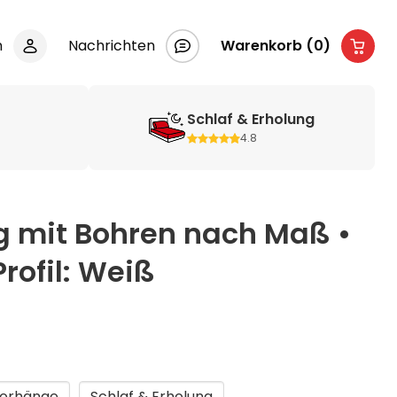
n
Nachrichten
Warenkorb (0)
e
Schlaf & Erholung
4.8
g mit Bohren nach Maß •
rofil: Weiß
orhänge
Schlaf & Erholung