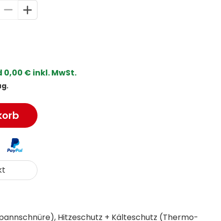
0,00 € inkl. MwSt.
ug.
korb
kt
pannschnüre), Hitzeschutz + Kälteschutz (Thermo-