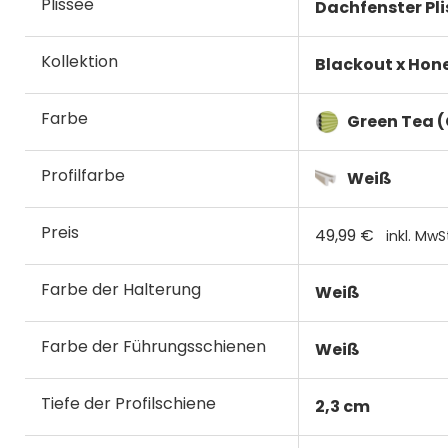
Plissee
Dachfenster Pli
Kollektion
Blackout x Hon
Farbe
Green Tea 
Profilfarbe
Weiß
Preis
49,99 €
inkl. MwS
Farbe der Halterung
Weiß
Farbe der Führungsschienen
Weiß
Tiefe der Profilschiene
2,3 cm