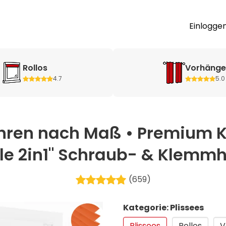
Einlogge
Rollos
Vorhäng
4.7
5.0
ohren nach Maß • Premium 
le 2in1" Schraub- & Klemmha
(659)
Kategorie: Plissees
Plissees
Rollos
V