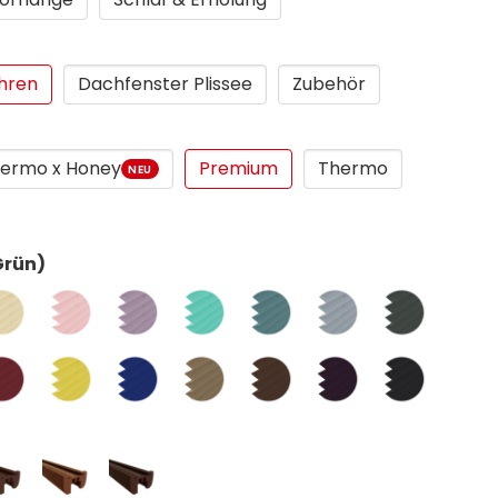
hren
Dachfenster Plissee
Zubehör
ermo x Honey
Premium
Thermo
NEU
Grün)