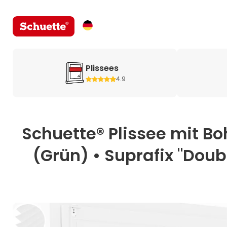
Plissees
4.9
Schuette® Plissee mit B
(Grün) • Suprafix "Doub