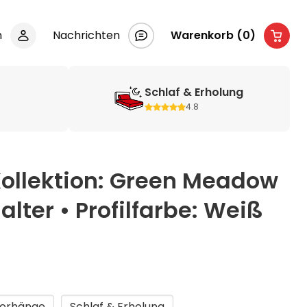
n
Nachrichten
Warenkorb (0)
e
Schlaf & Erholung
4.8
Kollektion: Green Meadow
lter • Profilfarbe: Weiß
orhänge
Schlaf & Erholung