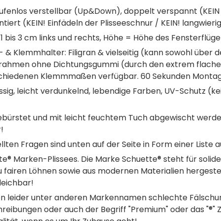
ufenlos verstellbar (Up&Down), doppelt verspannt (KEIN P
tiert (KEIN! Einfädeln der Plisseeschnur / KEIN! langwie
1 bis 3 cm links und rechts, Höhe = Höhe des Fensterflügels
b- & Klemmhalter: Filigran & vielseitig (kann sowohl übe
rrahmen ohne Dichtungsgummi (durch den extrem flache
 verschiedenen Klemmmaßen verfügbar. 60 Sekunden Monta
ssig, leicht verdunkelnd, lebendige Farben, UV-Schutz (kei
rstet und mit leicht feuchtem Tuch abgewischt werden
!
lten Fragen sind unten auf der Seite in Form einer Liste a
te® Marken-Plissees. Die Marke Schuette® steht für solide
u fairen Löhnen sowie aus modernen Materialien hergestel
leichbar!
n leider unter anderen Markennamen schlechte Fälschun
reibungen oder auch der Begriff "Premium" oder das "®" Ze