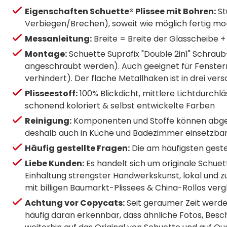
Eigenschaften Schuette® Plissee mit Bohren:
St
Verbiegen/Brechen), soweit wie möglich fertig mon
Messanleitung:
Breite = Breite der Glasscheibe + 
Montage:
Schuette Suprafix "Double 2in1" Schrau
angeschraubt werden). Auch geeignet für Fenste
verhindert). Der flache Metallhaken ist in drei
Plisseestoff:
100% Blickdicht, mittlere Lichtdurchlä
schonend koloriert & selbst entwickelte Farben
Reinigung:
Komponenten und Stoffe können abgebü
deshalb auch in Küche und Badezimmer einsetzbar
Häufig gestellte Fragen:
Die am häufigsten gestel
Liebe Kunden:
Es handelt sich um originale Schuet
Einhaltung strengster Handwerkskunst, lokal und z
mit billigen Baumarkt-Plissees & China-Rollos verg
Achtung vor Copycats:
Seit geraumer Zeit werde
häufig daran erkennbar, dass ähnliche Fotos, Besch