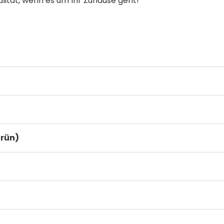
alität, wenn es um Ihr Zuhause geht!
rün)