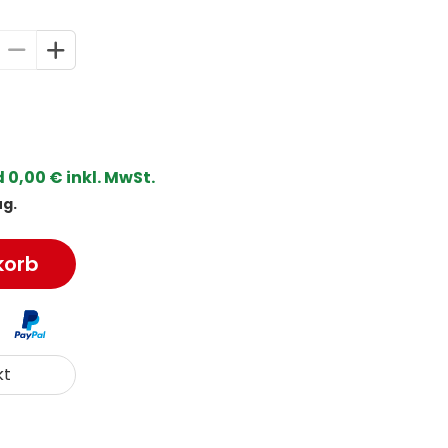
0,00 € inkl. MwSt.
ug.
korb
kt