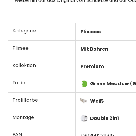
weiterhin auf das Original von Schuette und auf Qu
Kategorie
Plissees
Plissee
Mit Bohren
Kollektion
Premium
Farbe
Green Meadow (G
Profilfarbe
Weiß
Montage
Double 2in1
EAN
5903602211315