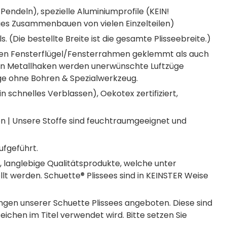
endeln), spezielle Aluminiumprofile (KEIN!
riges Zusammenbauen von vielen Einzelteilen)
. (Die bestellte Breite ist die gesamte Plisseebreite.)
r den Fensterflügel/Fensterrahmen geklemmt als auch
n Metallhaken werden unerwünschte Luftzüge
ge ohne Bohren & Spezialwerkzeug.
n schnelles Verblassen), Oekotex zertifiziert,
 | Unsere Stoffe sind feuchtraumgeeignet und
ufgeführt.
, langlebige Qualitätsprodukte, welche unter
lt werden. Schuette® Plissees sind in KEINSTER Weise
gen unserer Schuette Plissees angeboten. Diese sind
ichen im Titel verwendet wird. Bitte setzen Sie