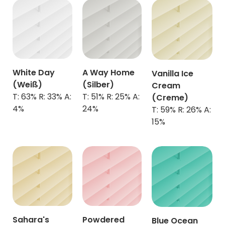
White Day
A Way Home
Vanilla Ice
(Weiß)
(Silber)
Cream
T: 63% R: 33% A:
T: 51% R: 25% A:
(Creme)
4%
24%
T: 59% R: 26% A:
15%
Sahara's
Powdered
Blue Ocean