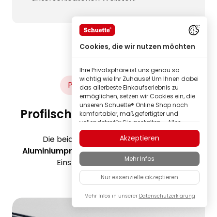
Cookies, die wir nutzen möchten
Ihre Privatsphäre ist uns genau so
wichtig wie Ihr Zuhause! Um Ihnen dabei
Plissee Profilschienen
das allerbeste Einkaufserlebnis zu
ermöglichen, setzen wir Cookies ein, die
unseren Schuette® Online Shop noch
Profilschienen aus Aluminium
komfortabler, maßgefertigter und
vollendeter für Sie gestalten – Alles,
damit Sie nur in bester Qualität
Akzeptieren
Die beiden im Plissee verwendeten
Schuette® Markenprodukte entdecken
können.
Aluminiumprofile
ermöglichen eine beliebige
Mehr Infos
Einige dieser Cookies sind erforderlich,
Einstellung des Lichteinfalls.
damit unser Schuette® Shop überhaupt
Nur essenzielle akzeptieren
zuverlässig funktionieren kann; andere
ermöglichen uns mit
Anzeigenpersonalisierung Inhalte ganz
Mehr Infos in unserer
Datenschutzerklärung
natürlich auf Ihre Interessen
abzustimmen; oder auch um an Ihrem