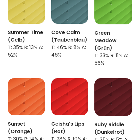
Summer Time
Cove Calm
Green
(Gelb)
(Taubenblau)
Meadow
T: 35% R: 13% A:
T: 46% R: 8% A:
(Grün)
52%
46%
T: 33% R: 11% A:
56%
Sunset
Geisha's Lips
Ruby Riddle
(Orange)
(Rot)
(Dunkelrot)
T: 30% R: 14% A:
T: 28% R: 10% A:
T: 35% R: 5% A: