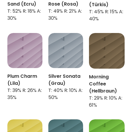
Sand (Ecru)
Rose (Rosa)
(Türkis)
T: 52% R: 18% A:
T: 49% R: 21% A:
T: 45% R: 15% A:
30%
30%
40%
Plum Charm
Silver Sonata
Morning
(Lila)
(Grau)
Coffee
T: 39% R: 26% A:
T: 40% R: 10% A:
(Hellbraun)
35%
50%
T: 29% R: 10% A:
61%