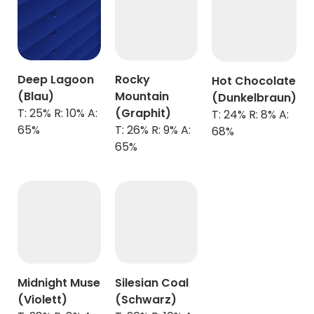
Deep Lagoon
Rocky
Hot Chocolate
(Blau)
Mountain
(Dunkelbraun)
T: 25% R: 10% A:
(Graphit)
T: 24% R: 8% A:
65%
T: 26% R: 9% A:
68%
65%
Midnight Muse
Silesian Coal
(Violett)
(Schwarz)