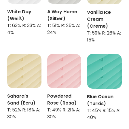
White Day
A Way Home
Vanilla Ice
(Weiß)
(Silber)
Cream
T: 63% R: 33% A:
T: 51% R: 25% A:
(Creme)
4%
24%
T: 59% R: 26% A:
15%
Sahara's
Powdered
Blue Ocean
Sand (Ecru)
Rose (Rosa)
(Türkis)
T: 52% R: 18% A:
T: 49% R: 21% A:
T: 45% R: 15% A:
30%
30%
40%