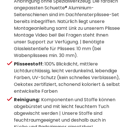
Anbringung ohne Spezialwerkzeug. Die farblich
angepassten Schuette® Aluminium-
Seitenschienen sind im Dachfensterplissee-Set
bereits inbegriffen. Natürlich liegt unsere
Montageanleitung samt Link zu unserem Plissee
Montage Video bei! Bei Fragen steht Ihnen
unser Support zur Verfügung. | Benötigte
Glasleistentiefe für Plissees: 10 mm (bei
Wabenplissees min. 30 mm).
Plisseestoff:
100% Blickdicht, mittlere
Lichtdurchlässig, leicht verdunkelnd, lebendige
Farben, UV-Schutz (kein schnelles Verblassen),
Oekotex zertifiziert, schonend koloriert & selbst
entwickelte Farben
Reinigung:
Komponenten und Stoffe können
abgebürstet und mit leicht feuchtem Tuch
abgewischt werden | Unsere Stoffe sind
feuchtraumgeeignet und deshalb auch in
Küche und Badezimmer einsetzbar!