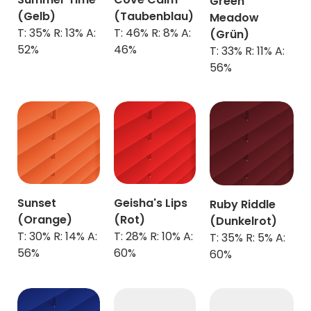
Green
(Gelb)
(Taubenblau)
Meadow
T: 35% R: 13% A:
T: 46% R: 8% A:
(Grün)
52%
46%
T: 33% R: 11% A:
56%
Sunset
Geisha's Lips
Ruby Riddle
(Orange)
(Rot)
(Dunkelrot)
T: 30% R: 14% A:
T: 28% R: 10% A:
T: 35% R: 5% A:
56%
60%
60%