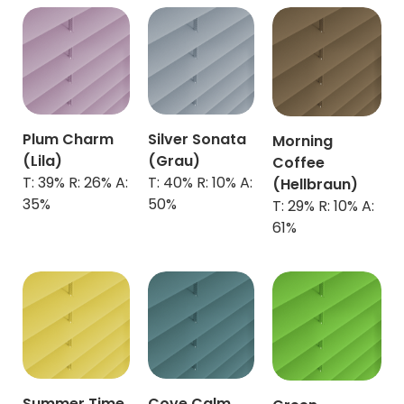
Plum Charm
Silver Sonata
Morning
(Lila)
(Grau)
Coffee
T: 39% R: 26% A:
T: 40% R: 10% A:
(Hellbraun)
35%
50%
T: 29% R: 10% A:
61%
Summer Time
Cove Calm