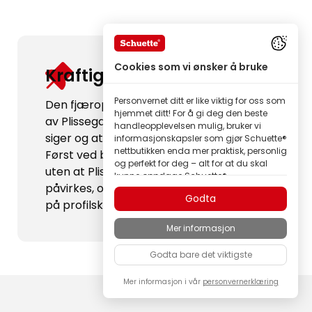
Cookies som vi ønsker å bruke
Kraftig spenn:
Personvernet ditt er like viktig for oss som
Den fjæroptimaliserte oppspenningen
hjemmet ditt! For å gi deg den beste
av Plissegardinen forhindrer at stoffet
handleopplevelsen mulig, bruker vi
siger og at profilskinnene bøyer seg.
informasjonskapsler som gjør Schuette®
nettbutikken enda mer praktisk, personlig
Først ved bredder over 150 cm kan det,
og perfekt for deg – alt for at du skal
uten at Plissegardin-funksjonaliteten
kunne oppdage Schuette®
påvirkes, oppstå en minimal bøy midt
merkeprodukter i beste kvalitet.
Godta
på profilskinnen.
Noen av disse informasjonskapslene er
nødvendige for at Schuette®-butikken
Mer informasjon
skal fungere pålitelig; andre lar oss
tilpasse innhold og annonser etter dine
Godta bare det viktigste
interesser, eller delta anonymt i analyse
av besøkendes atferd.
Mer informasjon i vår
personvernerklæring
Som en familiebedrift legger vi stor vekt
på tillit. Derfor bestemmer du selv hvilke