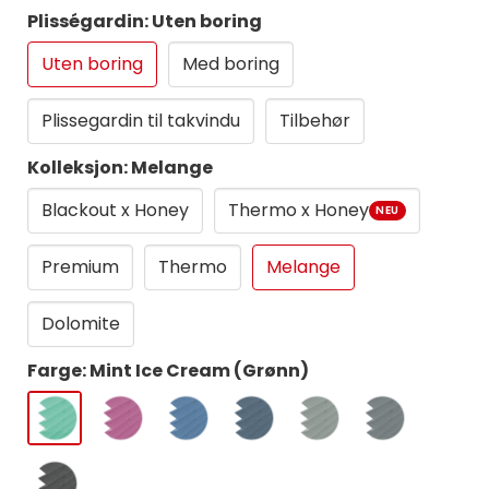
Plisségardin: Uten boring
Uten boring
Med boring
Plissegardin til takvindu
Tilbehør
Kolleksjon: Melange
Blackout x Honey
Thermo x Honey
NEU
Premium
Thermo
Melange
Dolomite
Farge: Mint Ice Cream (Grønn)