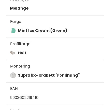
Melange
Farge
Mint Ice Cream (Grønn)
Profilfarge
Hvit
Montering
Suprafix- brakett "For liming"
EAN
5903602219410