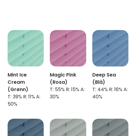
Mint Ice
Magic Pink
Deep Sea
Cream
(Rosa)
(Blå)
(Grønn)
T: 55% R: 15% A:
T: 44% R: 16% A:
T: 39% R: 11% A:
30%
40%
50%