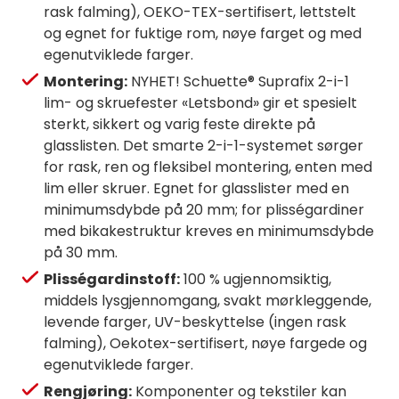
rask falming), OEKO-TEX-sertifisert, lettstelt
og egnet for fuktige rom, nøye farget og med
egenutviklede farger.
Montering:
NYHET! Schuette® Suprafix 2-i-1
lim- og skruefester «Letsbond» gir et spesielt
sterkt, sikkert og varig feste direkte på
glasslisten. Det smarte 2-i-1-systemet sørger
for rask, ren og fleksibel montering, enten med
lim eller skruer. Egnet for glasslister med en
minimumsdybde på 20 mm; for plisségardiner
med bikakestruktur kreves en minimumsdybde
på 30 mm.
Plisségardinstoff:
100 % ugjennomsiktig,
middels lysgjennomgang, svakt mørkleggende,
levende farger, UV-beskyttelse (ingen rask
falming), Oekotex-sertifisert, nøye fargede og
egenutviklede farger.
Rengjøring:
Komponenter og tekstiler kan