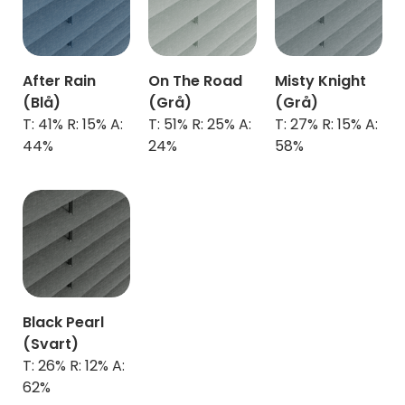
After Rain
On The Road
Misty Knight
(Blå)
(Grå)
(Grå)
T: 41% R: 15% A:
T: 51% R: 25% A:
T: 27% R: 15% A:
44%
24%
58%
Black Pearl
(Svart)
T: 26% R: 12% A:
62%