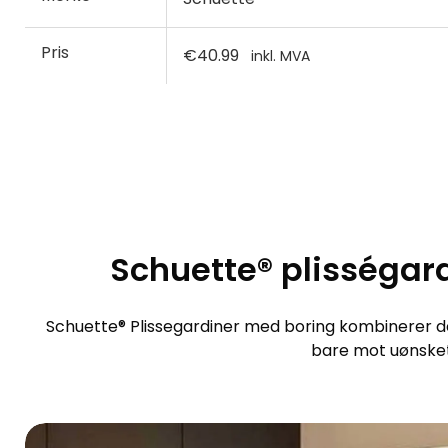
Pris
€40.99
inkl. MVA
Schuette® plisségard
Schuette® Plissegardiner med boring kombinerer de
bare mot uønsket