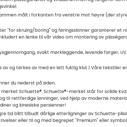
svinkel.
mmen målt i forkanten fra venstre mot høyre (der styre
er "for skruing/boring" og føringsskinner garanterer et 
kludert en lenke til vår video om montering av plisségardi
lysgjennomgang, svakt mørkleggende, levende farger, UV
v og tørkes av med en lett fuktig klut | Våre tekstiler 
nner du nederst på siden.
av merket Schuette®. Schuette®-merket står for solide kv
g til rettferdige lønninger, ved hjelp av moderne materi
iner og kinesiske persienner!
re tid blitt tilbudt dårlige etterligninger av Schuette-p
ivelser eller til og med begrepet "Premium" eller symbolet "