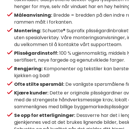
henger for mye, selv når vinduet har en høy helning
Måleanvisning:
Bredde = bredden på den indre ra
rammen målt i forkanten.
Montering:
Schuette® Suprafix plisségardinbrakett
uten spesialverktøy. Våre monteringsanvisninger, in
du velkommen til å kontakte vårt supportteam.
Plisségardinstoff:
100 % ugjennomsiktig, middels 
sertifisert, nøye fargede og egenutviklede farger.
Rengjøring:
Komponenter og tekstiler kan børstes a
kjøkken og bad!
Ofte stilte spørsmål:
De vanligste spørsmålene fi
Kjære kunder:
Dette er originale plisségardiner 
med de strengeste håndverksmessige krav, lokalt o
sammenlignes med billige byggemarkedsplisségard
Se opp for etterligninger:
Dessverre har det i leng
gjenkjennes ved at det brukes lignende bilder, beskr