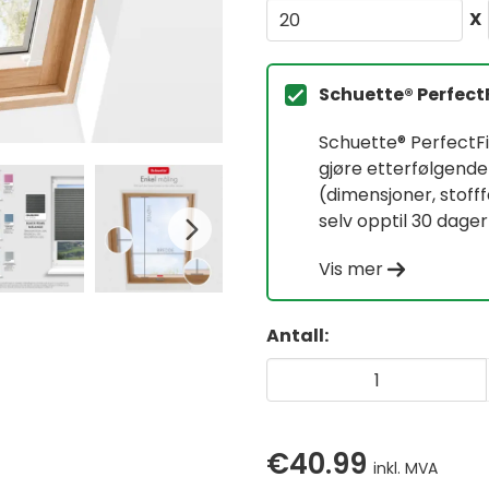
X
Schuette® Perfect
Schuette® PerfectFit
gjøre etterfølgende
(dimensjoner, stof
selv opptil 30 dager
Vis mer
Antall:
€40.99
inkl. MVA