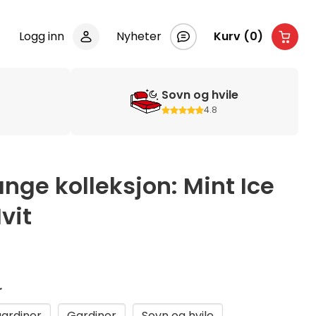
Logg inn
Nyheter
Kurv (0)
Sovn og hvile
4.8
ange kolleksjon: Mint Ice
vit
r
gardiner
Gardiner
Sovn og hvile