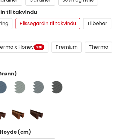
in til takvindu
ring
Plissegardin til takvindu
Tilbehør
ermo x Honey
Premium
Thermo
NEU
(Grønn)
Høyde (cm)