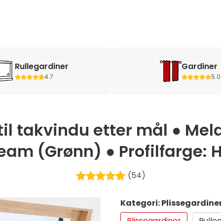
Rullegardiner
Gardiner
4.7
5.0
il takvindu etter mål ● Mel
eam (Grønn) ● Profilfarge: H
(54)
Kategori: Plissegardine
Plissegardiner
Rulle