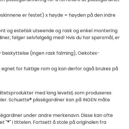
skinnene er festet) x høyde = høyden på den indre
rent og estetisk utseende og rask og enkel montering
ner, følger selvfølgelig med! Hvis du har spørsmål, er
-beskyttelse (ingen rask falming), Oekotex-
er egnet for fuktige rom og kan derfor også brukes på
alitetsprodukter med lang levetid, som produseres
aler. Schuette® plisségardiner kan på INGEN måte
lisségardiner under andre merkenavn. Disse kan ofte
®" i tittelen. Fortsett å stole på originalen fra