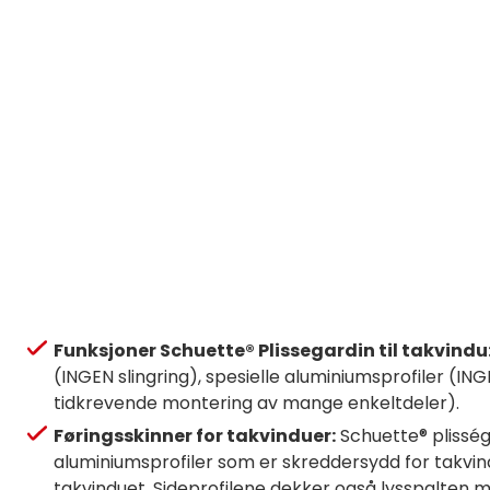
Funksjoner Schuette® Plissegardin til takvindu
(INGEN slingring), spesielle aluminiumsprofiler (I
tidkrevende montering av mange enkeltdeler).
Føringsskinner for takvinduer:
Schuette® plisséga
aluminiumsprofiler som er skreddersydd for takvind
takvinduet. Sideprofilene dekker også lysspalten 