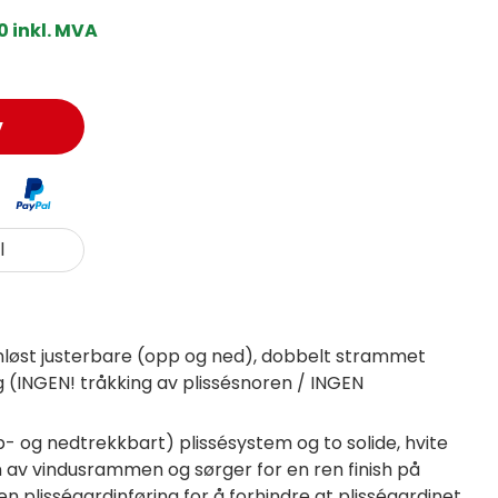
0 inkl. MVA
v
l
nnløst justerbare (opp og ned), dobbelt strammet
g (INGEN! tråkking av plissésnoren / INGEN
p- og nedtrekkbart) plissésystem og to solide, hvite
n av vindusrammen og sørger for en ren finish på
plisségardinføring for å forhindre at plisségardinet