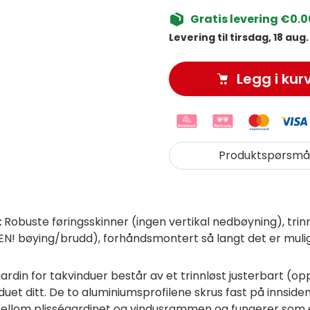
Gratis levering €0.0
Levering til tirsdag, 18 aug.
Legg i kur
Produktspørsmå
:
Robuste føringsskinner (ingen vertikal nedbøyning), tri
NGEN! bøying/brudd), forhåndsmontert så langt det er muli
rdin for takvinduer består av et trinnløst justerbart (op
uet ditt. De to aluminiumsprofilene skrus fast på innside
mellom plisségardinet og vindusrammen og fungerer som en 