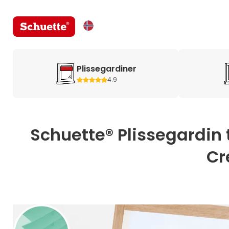
Plissegardiner
4.9
Schuette® Plissegardin t
Cr