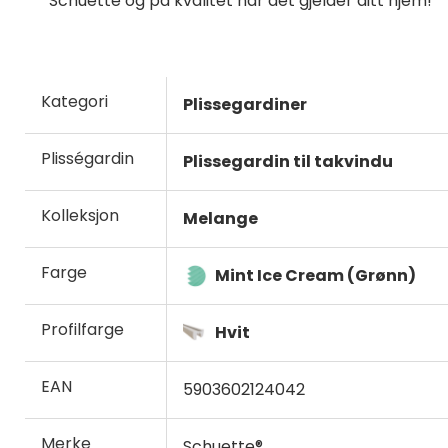
Schuette og på kvalitet når det gjelder ditt hjem!
Kategori
Plissegardiner
Plisségardin
Plissegardin til takvindu
Kolleksjon
Melange
Farge
Mint Ice Cream (Grønn)
Profilfarge
Hvit
EAN
5903602124042
Merke
Schuette®