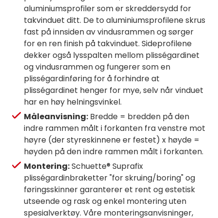
aluminiumsprofiler som er skreddersydd for
takvinduet ditt. De to aluminiumsprofilene skrus
fast på innsiden av vindusrammen og sørger
for en ren finish på takvinduet. Sideprofilene
dekker også lysspalten mellom plisségardinet
og vindusrammen og fungerer som en
plisségardinføring for å forhindre at
plisségardinet henger for mye, selv når vinduet
har en høy helningsvinkel.
Måleanvisning:
Bredde = bredden på den
indre rammen målt i forkanten fra venstre mot
høyre (der styreskinnene er festet) x høyde =
høyden på den indre rammen målt i forkanten.
Montering:
Schuette® Suprafix
plisségardinbraketter "for skruing/boring" og
føringsskinner garanterer et rent og estetisk
utseende og rask og enkel montering uten
spesialverktøy. Våre monteringsanvisninger,