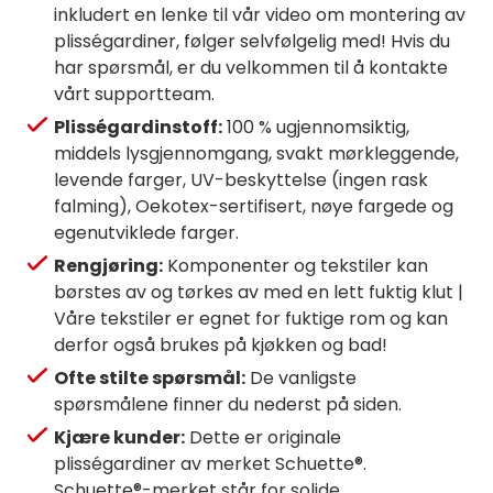
inkludert en lenke til vår video om montering av
plisségardiner, følger selvfølgelig med! Hvis du
har spørsmål, er du velkommen til å kontakte
vårt supportteam.
Plisségardinstoff:
100 % ugjennomsiktig,
middels lysgjennomgang, svakt mørkleggende,
levende farger, UV-beskyttelse (ingen rask
falming), Oekotex-sertifisert, nøye fargede og
egenutviklede farger.
Rengjøring:
Komponenter og tekstiler kan
børstes av og tørkes av med en lett fuktig klut |
Våre tekstiler er egnet for fuktige rom og kan
derfor også brukes på kjøkken og bad!
Ofte stilte spørsmål:
De vanligste
spørsmålene finner du nederst på siden.
Kjære kunder:
Dette er originale
plisségardiner av merket Schuette®.
Schuette®-merket står for solide