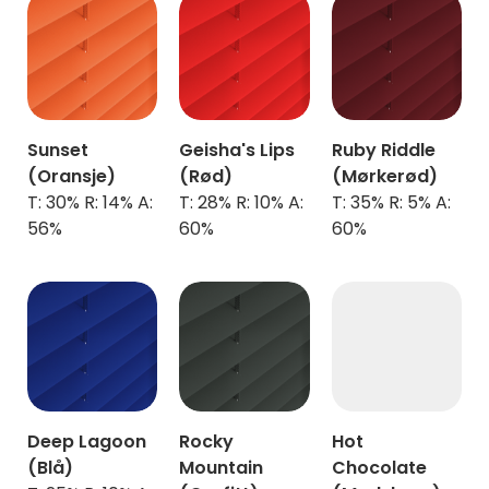
Sunset
Geisha's Lips
Ruby Riddle
(Oransje)
(Rød)
(Mørkerød)
T: 30% R: 14% A:
T: 28% R: 10% A:
T: 35% R: 5% A:
56%
60%
60%
Deep Lagoon
Rocky
Hot
(Blå)
Mountain
Chocolate