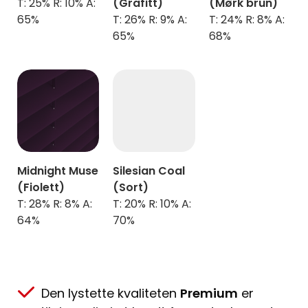
T: 25% R: 10% A:
(Grafitt)
(Mørk brun)
65%
T: 26% R: 9% A:
T: 24% R: 8% A:
65%
68%
Midnight Muse
Silesian Coal
(Fiolett)
(Sort)
T: 28% R: 8% A:
T: 20% R: 10% A:
64%
70%
Den lystette kvaliteten
Premium
er