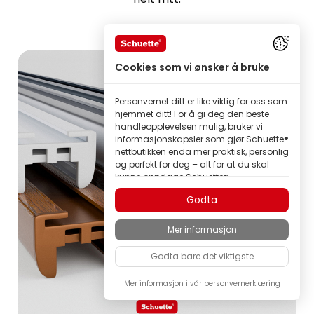
Cookies som vi ønsker å bruke
Personvernet ditt er like viktig for oss som
hjemmet ditt! For å gi deg den beste
handleopplevelsen mulig, bruker vi
informasjonskapsler som gjør Schuette®
nettbutikken enda mer praktisk, personlig
og perfekt for deg – alt for at du skal
kunne oppdage Schuette®
merkeprodukter i beste kvalitet.
Godta
Noen av disse informasjonskapslene er
nødvendige for at Schuette®-butikken
Mer informasjon
skal fungere pålitelig; andre lar oss
tilpasse innhold og annonser etter dine
Godta bare det viktigste
interesser, eller delta anonymt i analyse
av besøkendes atferd.
Mer informasjon i vår
personvernerklæring
Som en familiebedrift legger vi stor vekt
på tillit. Derfor bestemmer du selv hvilke