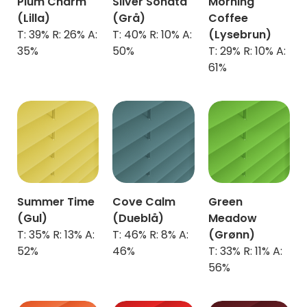
Plum Charm
Silver Sonata
Morning
(Lilla)
(Grå)
Coffee
T: 39% R: 26% A:
T: 40% R: 10% A:
(Lysebrun)
35%
50%
T: 29% R: 10% A:
61%
Summer Time
Cove Calm
Green
(Gul)
(Dueblå)
Meadow
T: 35% R: 13% A:
T: 46% R: 8% A:
(Grønn)
52%
46%
T: 33% R: 11% A:
56%