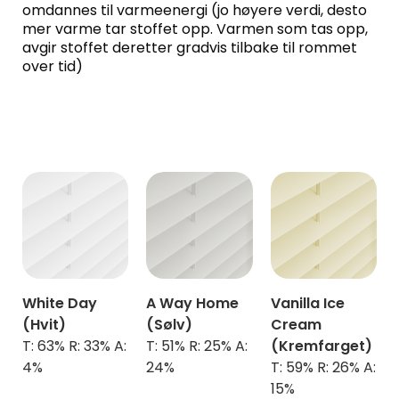
omdannes til varmeenergi (jo høyere verdi, desto
mer varme tar stoffet opp. Varmen som tas opp,
avgir stoffet deretter gradvis tilbake til rommet
over tid)
White Day
A Way Home
Vanilla Ice
(Hvit)
(Sølv)
Cream
T: 63% R: 33% A:
T: 51% R: 25% A:
(Kremfarget)
4%
24%
T: 59% R: 26% A:
15%