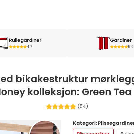
Rullegardiner
Gardiner
4.7
5.0
med bikakestruktur mørkleg
Honey kolleksjon: Green Tea 
(54)
Kategori: Plissegardine
Plissegardiner
Rulle