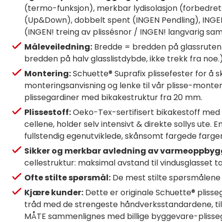
(termo-funksjon), merkbar lydisolasjon (forbedret 
(Up&Down), dobbelt spent (INGEN Pendling), INGEN!
(INGEN! treing av plissésnor / INGEN! langvarig s
Måleveiledning:
Bredde = bredden på glassruten 
bredden på halv glasslistdybde, ikke trekk fra noe.)
Montering:
Schuette® Suprafix plissefester for å s
monteringsanvisning og lenke til vår plisse-monteri
plissegardiner med bikakestruktur fra 20 mm.
Plissestoff:
Oeko-Tex-sertifisert bikakestoff med d
cellene, holder selv intensivt & direkte sollys ut
fullstendig egenutviklede, skånsomt fargede farger 
Sikker og merkbar avledning av varmeoppbyg
cellestruktur: maksimal avstand til vindusglasset 
Ofte stilte spørsmål:
De mest stilte spørsmålene e
Kjære kunder:
Dette er originale Schuette® plisse
tråd med de strengeste håndverksstandardene, til
MÅTE sammenlignes med billige byggevare-plissega