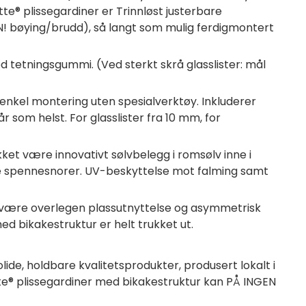
te® plissegardiner er Trinnløst justerbare
N! bøying/brudd), så langt som mulig ferdigmontert
etningsgummi. (Ved sterkt skrå glasslister: mål
& enkel montering uten spesialverktøy. Inkluderer
 som helst. For glasslister fra 10 mm, for
ket være innovativt sølvbelegg i romsølv inne i
julte spennesnorer. UV-beskyttelse mot falming samt
et være overlegen plassutnyttelse og asymmetrisk
ed bikakestruktur er helt trukket ut.
ide, holdbare kvalitetsprodukter, produsert lokalt i
te® plissegardiner med bikakestruktur kan PÅ INGEN