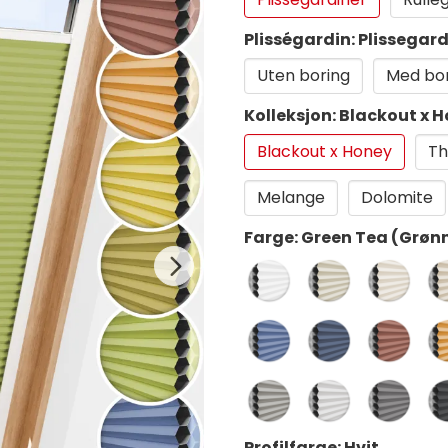
Plisségardin: Plissegard
Uten boring
Med bo
Kolleksjon: Blackout x 
Blackout x Honey
Th
Melange
Dolomite
Farge: Green Tea (Grøn
Profilfarge: Hvit