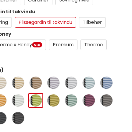
in til takvindu
ring
Plissegardin til takvindu
Tilbehør
Honey
ermo x Honey
Premium
Thermo
NEU
n)