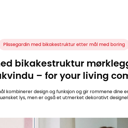
Plissegardin med bikakestruktur etter mål med boring
med bikakestruktur mørkleg
takvindu – for your living co
ål kombinerer design og funksjon og gir rommene dine en
uønsket lys, men er også et utmerket dekorativt designe