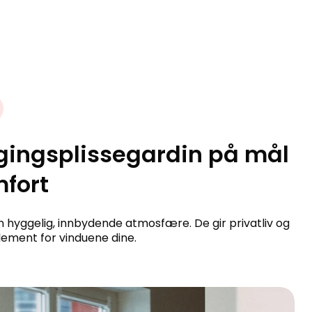
gingsplissegardin på mål
mfort
 hyggelig, innbydende atmosfære. De gir privatliv og
lement for vinduene dine.