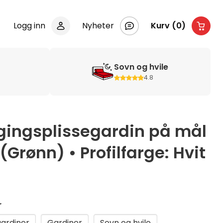
Logg inn
Nyheter
Kurv (0)
Sovn og hvile
4.8
gingsplissegardin på mål
(Grønn) • Profilfarge: Hvit
r
gardiner
Gardiner
Sovn og hvile