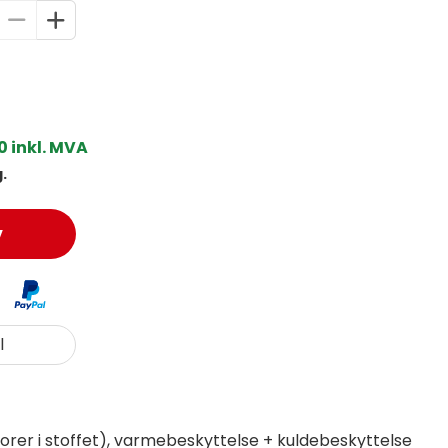
0 inkl. MVA
.
v
l
rer i stoffet), varmebeskyttelse + kuldebeskyttelse