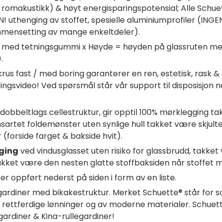
romakustikk) & høyt energisparingspotensial; Alle Schuet
 uthenging av stoffet, spesielle aluminiumprofiler (INGE
ammensetting av mange enkeltdeler).
med tetningsgummi x Høyde = høyden på glassruten med t
.
krus fast / med boring garanterer en ren, estetisk, rask 
ngsvideo! Ved spørsmål står vår support til disposisjon når
obbeltlags cellestruktur, gir opptil 100% mørklegging tak
e. Ensartet foldemønster uten synlige hull takket være sk
(forside farget & bakside hvit).
ging
ved vindusglasset uten risiko for glassbrudd, takk
takket være den nesten glatte stoffbaksiden når stoffet m
r oppført nederst på siden i form av en liste.
gardiner med bikakestruktur. Merket Schuette® står for sol
 rettferdige lønninger og av moderne materialer. Schuet
rdiner & Kina-rullegardiner!