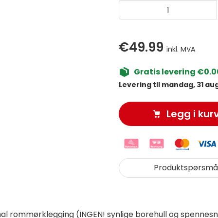
€49.99
inkl. MVA
Gratis levering €0.0
Levering til mandag, 31 aug
Legg i kur
Produktspørsmå
l rommørklegging (INGEN! synlige borehull og spennesno