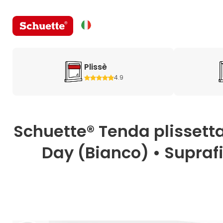
Plissè
4.9
Schuette® Tenda plissetta
Day (Bianco) • Suprafi