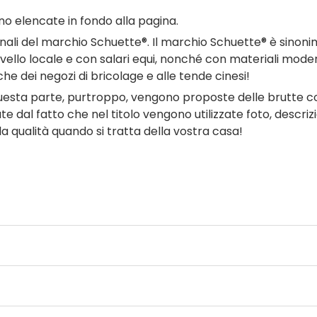
o elencate in fondo alla pagina.
li del marchio Schuette®. Il marchio Schuette® è sinonimo di
a livello locale e con salari equi, nonché con materiali mod
e dei negozi di bricolage e alle tende cinesi!
sta parte, purtroppo, vengono proposte delle brutte con
dal fatto che nel titolo vengono utilizzate foto, descrizio
lla qualità quando si tratta della vostra casa!