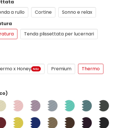
ettata
nda a rullo
Cortine
Sonno e relax
atura
ratura
Tenda plissettata per lucernari
ermo x Honey
Premium
Thermo
NEU
nco)