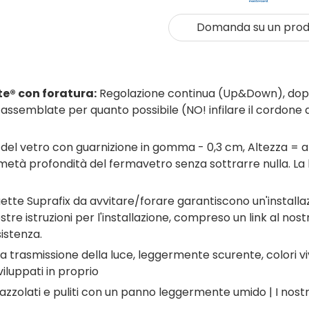
Domanda su un prod
te® con foratura:
Regolazione continua (Up&Down), doppia 
ssemblate per quanto possibile (NO! infilare il cordone d
el vetro con guarnizione in gomma - 0,3 cm, Altezza = al
 metà profondità del fermavetro senza sottrarre nulla. La
tte Suprafix da avvitare/forare garantiscono un'installazi
tre istruzioni per l'installazione, compreso un link al nost
istenza.
 trasmissione della luce, leggermente scurente, colori v
iluppati in proprio
zzolati e puliti con un panno leggermente umido | I nostri 