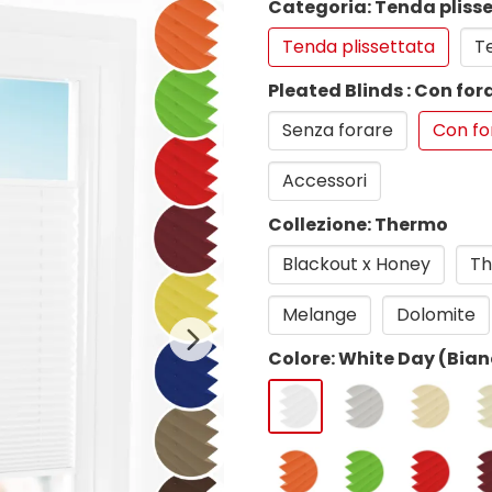
Categoria: Tenda pliss
Tenda plissettata
Te
Pleated Blinds : Con for
Senza forare
Con fo
Accessori
Collezione: Thermo
Blackout x Honey
Th
Melange
Dolomite
Colore: White Day (Bia