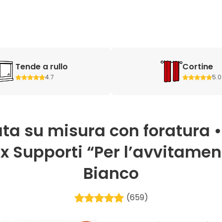
Tende a rullo
Cortine
4.7
5.0
ta su misura con foratura 
x Supporti “Per l’avvitamento
Bianco
(659)