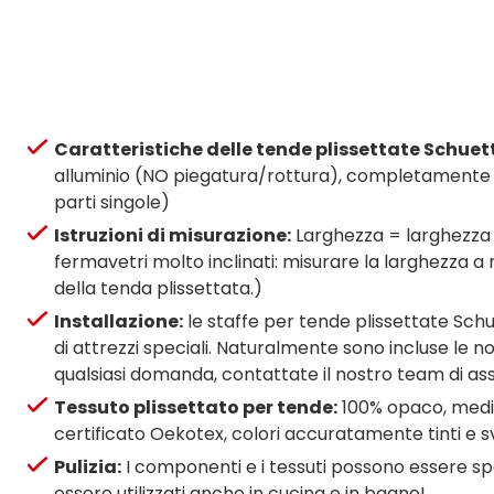
Caratteristiche delle tende plissettate Schuet
alluminio (NO piegatura/rottura), completamente a
parti singole)
Istruzioni di misurazione:
Larghezza = larghezza d
fermavetri molto inclinati: misurare la larghezza a
della tenda plissettata.)
Installazione:
le staffe per tende plissettate Schue
di attrezzi speciali. Naturalmente sono incluse le nos
qualsiasi domanda, contattate il nostro team di ass
Tessuto plissettato per tende:
100% opaco, media
certificato Oekotex, colori accuratamente tinti e sv
Pulizia:
I componenti e i tessuti possono essere spa
essere utilizzati anche in cucina e in bagno!