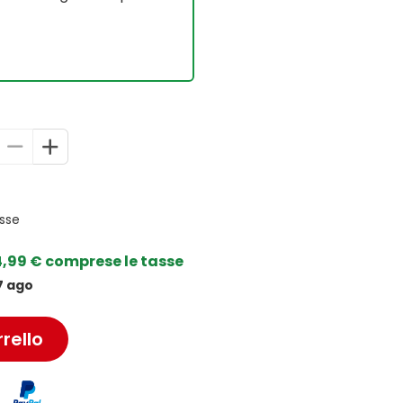
sse
4,99 € comprese le tasse
7 ago
rello