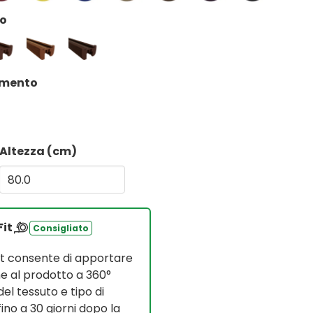
co
amento
Altezza (cm)
Fit
Consigliato
it consente di apportare
e al prodotto a 360°
del tessuto e tipo di
no a 30 giorni dopo la