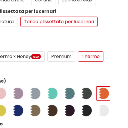
lissettata per lucernari
ratura
Tenda plissettata per lucernari
ermo x Honey
Premium
Thermo
NEU
ne)
co