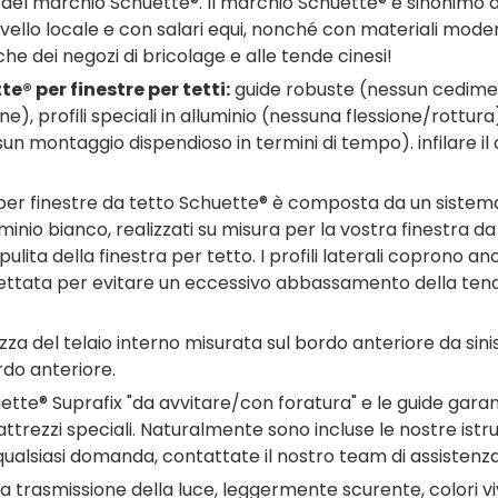
el marchio Schuette®. Il marchio Schuette® è sinonimo di pr
a livello locale e con salari equi, nonché con materiali mod
e dei negozi di bricolage e alle tende cinesi!
® per finestre per tetti:
guide robuste (nessun cediment
one), profili speciali in alluminio (nessuna flessione/rot
ssun montaggio dispendioso in termini di tempo). infilare 
per finestre da tetto Schuette® è composta da un sistema
uminio bianco, realizzati su misura per la vostra finestra da t
ulita della finestra per tetto. I profili laterali coprono anc
ssettata per evitare un eccessivo abbassamento della tenda
a del telaio interno misurata sul bordo anteriore da sinist
rdo anteriore.
ette® Suprafix "da avvitare/con foratura" e le guide gara
 attrezzi speciali. Naturalmente sono incluse le nostre istru
r qualsiasi domanda, contattate il nostro team di assistenza
 trasmissione della luce, leggermente scurente, colori v