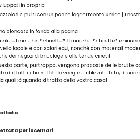
iluppati in proprio
zzolati e puliti con un panno leggermente umido | I nostri 
o elencate in fondo alla pagina.
li del marchio Schuette®. Il marchio Schuette® è sinonimo di
a livello locale e con salari equi, nonché con materiali mod
e dei negozi di bricolage e alle tende cinesi!
sta parte, purtroppo, vengono proposte delle brutte con
dal fatto che nel titolo vengono utilizzate foto, descrizio
lla qualità quando si tratta della vostra casa!
settata
ettata per lucernari