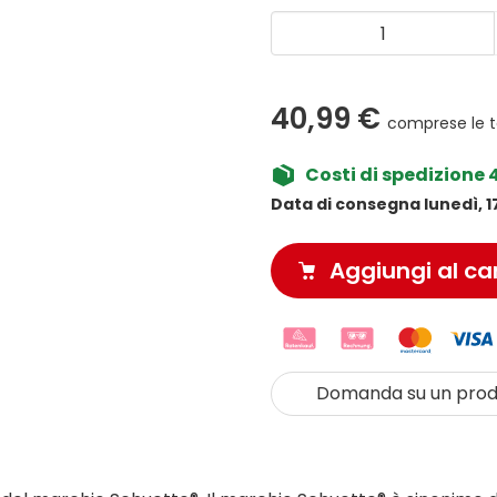
40,99 €
comprese le 
Costi di spedizione 
Data di consegna lunedì, 1
Aggiungi al car
Domanda su un prod