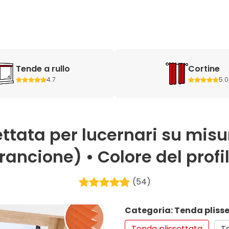
Tende a rullo
Cortine
4.7
5.0
ttata per lucernari su misu
ancione) • Colore del profi
(54)
Categoria: Tenda pliss
Tenda plissettata
Te