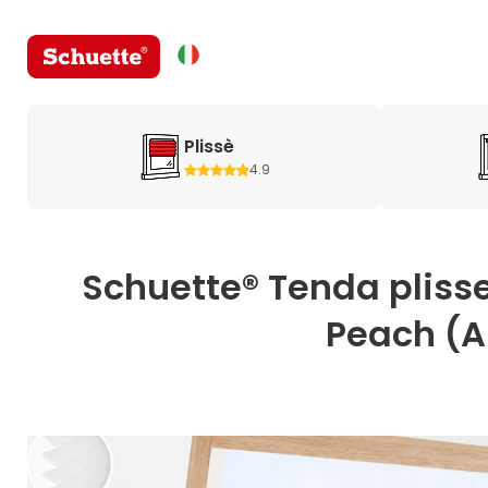
Plissè
4.9
Schuette® Tenda plisse
Peach (Ar