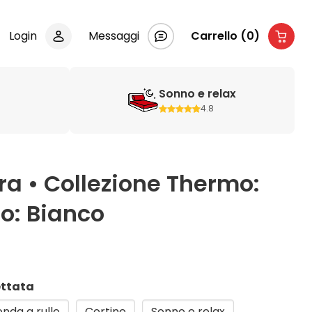
Login
Messaggi
Carrello (0)
Sonno e relax
4.8
ra • Collezione Thermo:
lo: Bianco
ettata
nda a rullo
Cortine
Sonno e relax