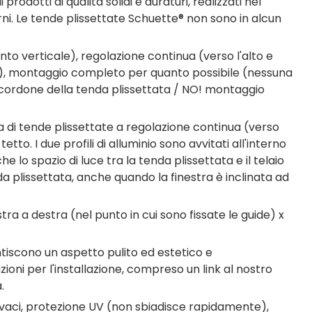
odotti di qualità solidi e duraturi, realizzati nel
erni. Le tende plissettate Schuette® non sono in alcun
o verticale), regolazione continua (verso l'alto e
tura), montaggio completo per quanto possibile (nessuna
il cordone della tenda plissettata / NO! montaggio
 di tende plissettate a regolazione continua (verso
etto. I due profili di alluminio sono avvitati all'interno
he lo spazio di luce tra la tenda plissettata e il telaio
 plissettata, anche quando la finestra è inclinata ad
ra a destra (nel punto in cui sono fissate le guide) x
ntiscono un aspetto pulito ed estetico e
zioni per l'installazione, compreso un link al nostro
.
ivaci, protezione UV (non sbiadisce rapidamente),