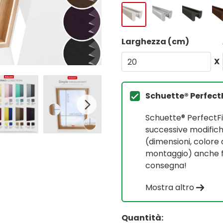
Larghezza (cm)
X
Schuette® Perfect
Schuette® PerfectF
successive modifich
(dimensioni, colore 
montaggio) anche fi
consegna!
Mostra altro
Quantità: