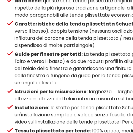
Nota bene:
queste sono tende plissettate originali d
rispetto della più rigorosa tradizione artigianale, 
modo paragonabili alle tende plissettate economich
Caratteristiche della tenda plissettata Schuette
verso il basso), doppia tensione (nessuna oscillazi
infilatura del cordone della tenda plissettata / ne
dispendioso di molte parti singole)
Guide per finestre per tetti:
La tenda plissettata 
l'alto e verso il basso) e da due robusti profili in all
del telaio della finestra e garantiscono una finitura p
della finestra e fungono da guida per la tenda pli
un angolo elevato.
Istruzioni per la misurazione:
larghezza = larghezz
altezza = altezza del telaio interno misurata sul bo
Installazione:
le staffe per tende plissettate Schu
un'installazione semplice e veloce senza l'ausilio di
video sull'installazione delle tende plissettate! Pe
Tessuto plissettato per tende:
100% opaco, media