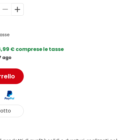
tasse
4,99 € comprese le tasse
7 ago
rello
otto