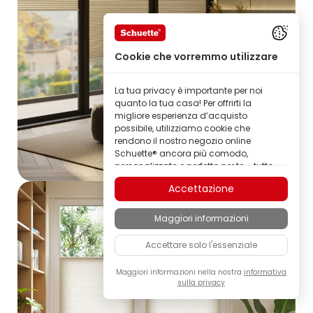
Cookie che vorremmo utilizzare
La tua privacy è importante per noi
quanto la tua casa! Per offrirti la
migliore esperienza d’acquisto
possibile, utilizziamo cookie che
rendono il nostro negozio online
Schuette® ancora più comodo,
personalizzato e perfetto per te – tutto
per permetterti di scoprire prodotti del
Accettazione
marchio Schuette® della migliore
qualità.
Maggiori informazioni
Alcuni di questi cookie sono necessari
per il corretto funzionamento del nostro
Accettare solo l'essenziale
negozio Schuette®; altri ci consentono di
personalizzare i contenuti e gli annunci
in base ai tuoi interessi, oppure di
Maggiori informazioni nella nostra
informativa
sulla privacy
analizzare in modo completamente
anonimo il comportamento dei
visitatori.