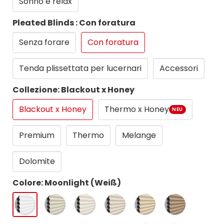
Sonno e relax
Pleated Blinds : Con foratura
Senza forare
Con foratura
Tenda plissettata per lucernari
Accessori
Collezione: Blackout x Honey
Blackout x Honey
Thermo x Honey
NEU
Premium
Thermo
Melange
Dolomite
Colore: Moonlight (Weiß)