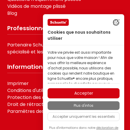
Vidéos de montage plissé
Blog
Professionnels
Cookies que nous souhaitons
utiliser
Partenaire Schuette® pour le B2B, le commerce
spécialisé et les prestataires de services
Votre vie privée est aussi importante
pour nous que votre maison ! Afin de
vous offrir la meilleure expérience
Informations
d'achat possible, nous utilisons des
cookies qui rendent notre boutique en
ligne Schuette® encore plus pratique,
Imprimer
personnalisée et parfaite pour vous –
tout cela pour que vous puissiez
Conditions d'utilisation
Accepter
découvrir les produits de la marque
Protection des données
Schuette® dans la meilleure qualité.
Droit de rétractation
Plus d'infos
Certains de ces cookies sont
Paramètres des cookies
nécessaires au bon fonctionnement de
Accepter uniquement les essentiels
notre boutique Schuette® ; d’autres nous
permettent d’adapter naturellement le
contenu à vos centres d'intérêt grâce à
Plus d'informations dans notre
déclaration de