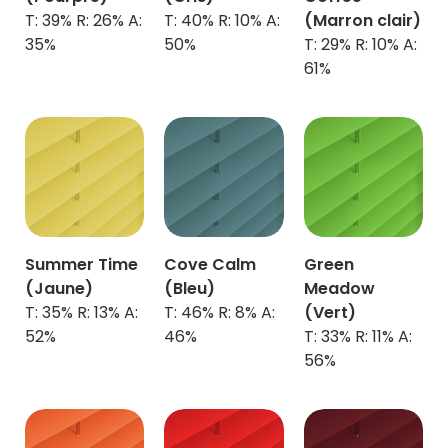
T: 39% R: 26% A:
T: 40% R: 10% A:
(Marron clair)
35%
50%
T: 29% R: 10% A:
61%
Summer Time
Cove Calm
Green
(Jaune)
(Bleu)
Meadow
T: 35% R: 13% A:
T: 46% R: 8% A:
(Vert)
52%
46%
T: 33% R: 11% A:
56%