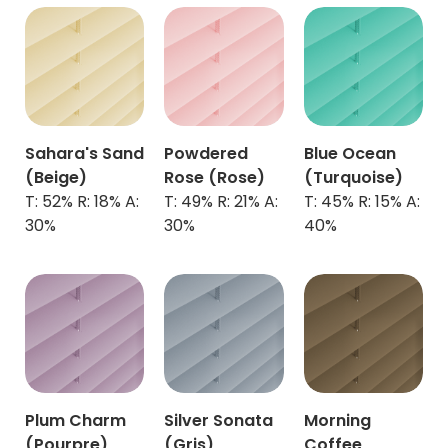
Sahara's Sand
Powdered
Blue Ocean
(Beige)
Rose (Rose)
(Turquoise)
T: 52% R: 18% A:
T: 49% R: 21% A:
T: 45% R: 15% A:
30%
30%
40%
Plum Charm
Silver Sonata
Morning
(Pourpre)
(Gris)
Coffee