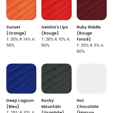
Sunset
Geisha's Lips
Ruby Riddle
(Orange)
(Rouge)
(Rouge
T: 30% R: 14% A:
T: 28% R: 10% A:
foncé)
56%
60%
T: 35% R: 5% A:
60%
Deep Lagoon
Rocky
Hot
(Bleu)
Mountain
Chocolate
T: 25% R: 10% A:
(
Graphite
)
(Marron