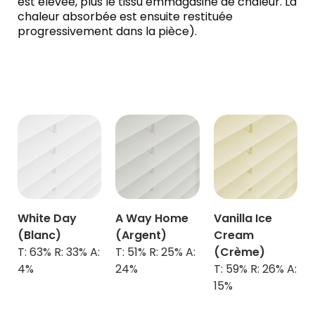
est élevée, plus le tissu emmagasine de chaleur. La
chaleur absorbée est ensuite restituée
progressivement dans la pièce).
White Day
A Way Home
Vanilla Ice
(Blanc)
(Argent)
Cream
T: 63% R: 33% A:
T: 51% R: 25% A:
(Crème)
4%
24%
T: 59% R: 26% A:
15%