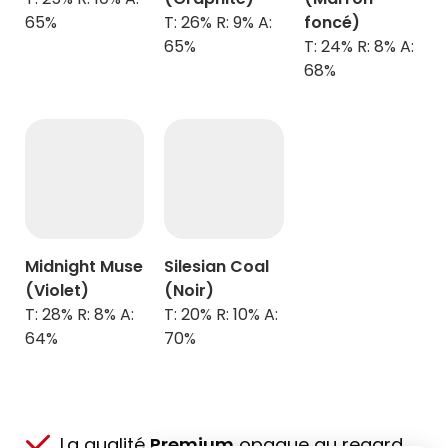
65%
T: 26% R: 9% A:
foncé)
65%
T: 24% R: 8% A:
68%
Midnight Muse
Silesian Coal
(Violet)
(Noir)
T: 28% R: 8% A:
T: 20% R: 10% A:
64%
70%
La qualité
Premium
opaque au regard