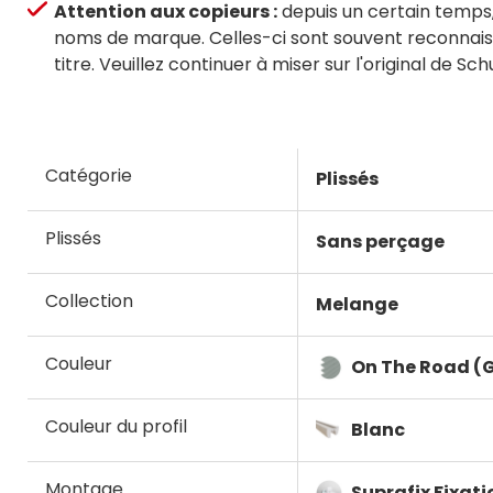
Attention aux copieurs :
depuis un certain temps
noms de marque. Celles-ci sont souvent reconnaissab
titre. Veuillez continuer à miser sur l'original de Sch
Catégorie
Plissés
Plissés
Sans perçage
Collection
Melange
Couleur
On The Road (G
Couleur du profil
Blanc
Montage
Suprafix Fixati