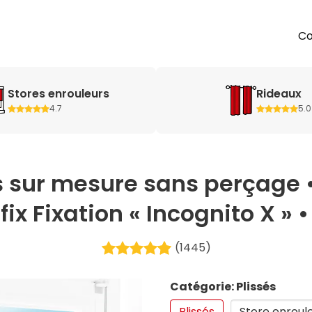
Co
Stores enrouleurs
Rideaux
4.7
5.0
s sur mesure sans perçage 
ix Fixation « Incognito X » •
(1445)
Catégorie: Plissés
Plissés
Store enroul