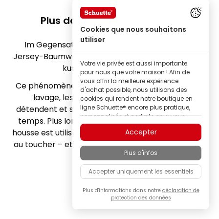
Plus doux à chaque lavage.
Cookies que nous souhaitons
utiliser
Im Gegensatz zu anderen Stoffen wird unser
Jersey-Baumwollstoff nach jedem Waschen noch
Votre vie privée est aussi importante
kuscheliger und weicher.
pour nous que votre maison ! Afin de
vous offrir la meilleure expérience
Ce phénomène s’explique par le fait qu’à chaque
d'achat possible, nous utilisons des
lavage, les fibres individuelles du tissu se
cookies qui rendent notre boutique en
ligne Schuette® encore plus pratique,
détendent et se rompent naturellement au fil du
personnalisée et parfaite pour vous –
temps. Plus longtemps et plus souvent le Drap-
tout cela pour que vous puissiez
Accepter
housse est utilisé, plus il devient souple et agréable
découvrir les produits de la marque
Schuette® dans la meilleure qualité.
au toucher – et plus le moment d’aller se coucher
Plus d'infos
est un plaisir !
Certains de ces cookies sont
nécessaires au bon fonctionnement de
Accepter uniquement les essentiels
notre boutique Schuette® ; d’autres nous
permettent d’adapter naturellement le
contenu à vos centres d'intérêt grâce à
Plus d'informations dans notre
déclaration de
protection des données
la personnalisation des annonces, ou
encore de participer de manière
totalement anonyme à l'analyse du