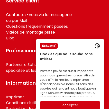
Service client
Contactez-nous via la messagerie
ou par Mail
Questions fréquemment posées
Vidéos de montage plissé
Blog
Professionnels
Cookies que nous souhaitons
utiliser
Partenaire Schuette® pour le B2B, le commerce
spécialisé et les prestataires de services
Votre vie privée est aussi importante
pour nous que votre maison ! Afin de
vous offrir la meilleure expérience
Informations
d'achat possible, nous utilisons des
cookies qui rendent notre boutique en
ligne Schuette® encore plus pratique,
Imprimer
personnalisée et parfaite pour vous –
tout cela pour que vous puissiez
Conditions d'utilisation
Accepter
découvrir les produits de la marque
Protection des données