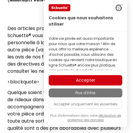
Cookies que nous souhaitons
utiliser
Des articles produits sur mesure, le rideau
Schuette® vous permet d'apporter votre touche
Votre vie privée est aussi importante
personnelle à la déco en cuisine comme dans une
pour nous que votre maison ! Afin de
autre pièce (valable pour le store aussi). A travers
vous offrir la meilleure expérience
d'achat possible, nous utilisons des
les avis de nos fidèles clients, nous vous donnons
cookies qui rendent notre boutique en
des directives dans cet article qui vous évitent de
ligne Schuette® encore plus pratique,
consulter les newsletters.
personnalisée et parfaite pour vous –
tout cela pour que vous puissiez
Accepter
<blockquote>
découvrir les produits de la marque
Schuette® dans la meilleure qualité.
Quelque soient vos idées de décoration, nos offres
Plus d'infos
Certains de ces cookies sont
de rideaux dans les couleurs intemporelles vous
nécessaires au bon fonctionnement de
Accepter uniquement les essentiels
notre boutique Schuette® ; d’autres nous
accompagneront dans vos cuisines comme dans
permettent d’adapter naturellement le
votre pièce ordinaire, sur la fenêtre, la porte ou
contenu à vos centres d'intérêt grâce à
Plus d'informations dans notre
déclaration de
toute autre sorte d'ouverture. Ces produits de
protection des données
la personnalisation des annonces, ou
encore de participer de manière
qualité sont a des prix abordables avec plusieurs
totalement anonyme à l'analyse du