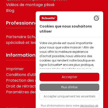
Vidéos de montage plissé
Blog
Professionnels
Cookies que nous souhaitons
utiliser
Partenaire Schuette® pour le B2B, le commerce
spécialisé et les prestataires de services
Votre vie privée est aussi importante
pour nous que votre maison ! Afin de
vous offrir la meilleure expérience
Informations
d'achat possible, nous utilisons des
cookies qui rendent notre boutique en
ligne Schuette® encore plus pratique,
Imprimer
personnalisée et parfaite pour vous –
tout cela pour que vous puissiez
Conditions d'utilisation
Accepter
découvrir les produits de la marque
Protection des données
Schuette® dans la meilleure qualité.
Droit de rétractation
Plus d'infos
Certains de ces cookies sont
Paramètres des cookies
nécessaires au bon fonctionnement de
Accepter uniquement les essentiels
notre boutique Schuette® ; d’autres nous
permettent d’adapter naturellement le
contenu à vos centres d'intérêt grâce à
Plus d'informations dans notre
déclaration de