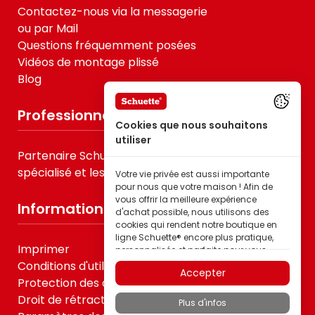
Contactez-nous via la messagerie
ou par Mail
Questions fréquemment posées
Vidéos de montage plissé
Blog
Professionnels
Cookies que nous souhaitons
utiliser
Partenaire Schuette® pour le B2B, le commerce
spécialisé et les prestataires de services
Votre vie privée est aussi importante
pour nous que votre maison ! Afin de
vous offrir la meilleure expérience
Informations
d'achat possible, nous utilisons des
cookies qui rendent notre boutique en
ligne Schuette® encore plus pratique,
Imprimer
personnalisée et parfaite pour vous –
tout cela pour que vous puissiez
Conditions d'utilisation
Accepter
découvrir les produits de la marque
Protection des données
Schuette® dans la meilleure qualité.
Droit de rétractation
Plus d'infos
Certains de ces cookies sont