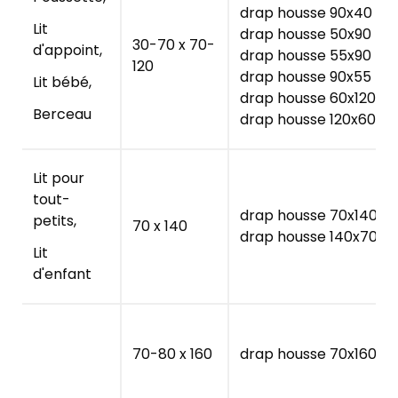
drap housse 90x40
Lit
drap housse 50x90
30-70 x 70-
d'appoint,
drap housse 55x90
120
drap housse 90x55
Lit bébé,
drap housse 60x120
Berceau
drap housse 120x60
Lit pour
tout-
drap housse 70x140
petits,
70 x 140
drap housse 140x70
Lit
d'enfant
70-80 x 160
drap housse 70x160