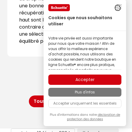
une bonne nuit de repos et de
récupération. Les points élucider plus
Cookies que nous souhaitons
haut sont loin d'être des motifs mais au
utiliser
contraire des arguments pour effectuer
une sélection optimale, un achat
Votre vie privée est aussi importante
équilibré pour une livraison rapide.
pour nous que votre maison ! Afin de
vous offrir la meilleure expérience
d'achat possible, nous utilisons des
cookies qui rendent notre boutique en
ligne Schuette® encore plus pratique,
personnalisée et parfaite pour vous –
tout cela pour que vous puissiez
Accepter
découvrir les produits de la marque
Schuette® dans la meilleure qualité.
Plus d'infos
Certains de ces cookies sont
nécessaires au bon fonctionnement de
Tous les draps-housses
Accepter uniquement les essentiels
notre boutique Schuette® ; d’autres nous
permettent d’adapter naturellement le
contenu à vos centres d'intérêt grâce à
Plus d'informations dans notre
déclaration de
protection des données
la personnalisation des annonces, ou
encore de participer de manière
totalement anonyme à l'analyse du