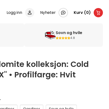
Logg inn
Nyheter
Kurv (0)
Sovn og hvile
4.8
lomite kolleksjon: Cold
 • Profilfarge: Hvit
r
gardiner
Gardiner
Sovn og hvile