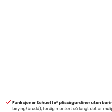
Funksjoner Schuette® plisségardiner uten bori
bøying/brudd), ferdig montert så langt det er mul