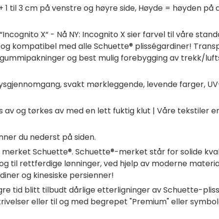
+ 1 til 3 cm på venstre og høyre side, Høyde = høyden p
ncognito X“ - Nå NY: Incognito X sier farvel til våre stand
 og kompatibel med alle Schuette® plisségardiner! Transpar
t gummipakninger og best mulig forebygging av trekk/luft
lysgjennomgang, svakt mørkleggende, levende farger, UV
v og tørkes av med en lett fuktig klut | Våre tekstiler 
nner du nederst på siden.
av merket Schuette®. Schuette®-merket står for solide kv
g til rettferdige lønninger, ved hjelp av moderne materi
iner og kinesiske persienner!
re tid blitt tilbudt dårlige etterligninger av Schuette-p
ivelser eller til og med begrepet "Premium" eller symbolet "