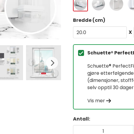
Bredde (cm)
X
Schuette® Perfect
Schuette® PerfectFit
gjøre etterfølgende
(dimensjoner, stof
selv opptil 30 dager
Vis mer
Antall: