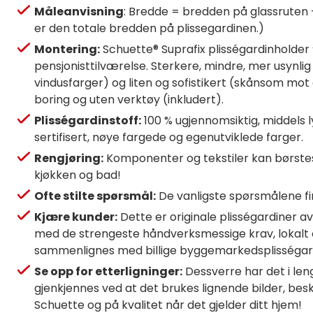
Måleanvisning
: Bredde = bredden på glassruten 
er den totale bredden på plissegardinen.)
Montering:
Schuette® Suprafix plisségardinholder “I
pensjonisttilværelse. Sterkere, mindre, mer usynlig
vindusfarger) og liten og sofistikert (skånsom mo
boring og uten verktøy (inkludert).
Plisségardinstoff:
100 % ugjennomsiktig, middels 
sertifisert, nøye fargede og egenutviklede farger.
Rengjøring:
Komponenter og tekstiler kan børstes a
kjøkken og bad!
Ofte stilte spørsmål:
De vanligste spørsmålene fi
Kjære kunder:
Dette er originale plisségardiner 
med de strengeste håndverksmessige krav, lokalt o
sammenlignes med billige byggemarkedsplisségard
Se opp for etterligninger:
Dessverre har det i leng
gjenkjennes ved at det brukes lignende bilder, beskr
Schuette og på kvalitet når det gjelder ditt hjem!