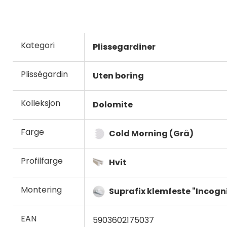
Kategori
Plissegardiner
Plisségardin
Uten boring
Kolleksjon
Dolomite
Farge
Cold Morning (Grå)
Profilfarge
Hvit
Montering
Suprafix klemfeste "Incogni
EAN
5903602175037