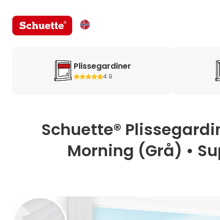
Plissegardiner
4.9
Schuette® Plissegardin
Morning (Grå) • Sup