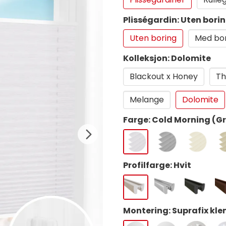
Plisségardin: Uten bori
Uten boring
Med bo
Kolleksjon: Dolomite
Blackout x Honey
Th
Melange
Dolomite
Farge: Cold Morning (G
Profilfarge: Hvit
Montering: Suprafix kle