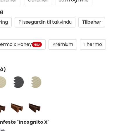
ng
ring
Plissegardin til takvindu
Tilbehør
ermo x Honey
Premium
Thermo
NEU
rå)
mfeste "Incognito X"