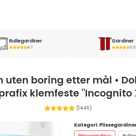
Rullegardiner
Gardiner
4.7
5.0
 uten boring etter mål • Do
rafix klemfeste "Incognito X"
(1445)
Kategori: Plissegardine
Plissegardiner
Rulle