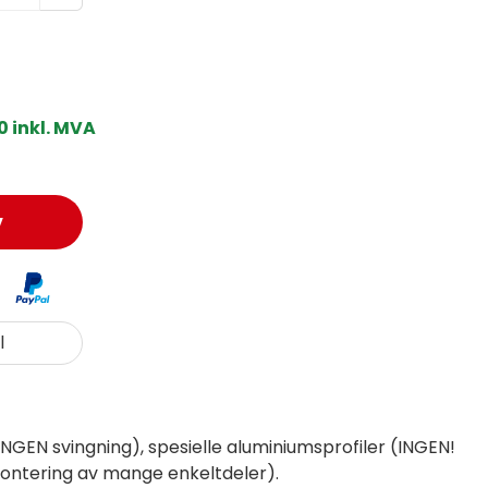
0 inkl. MVA
v
l
NGEN svingning), spesielle aluminiumsprofiler (INGEN!
montering av mange enkeltdeler).